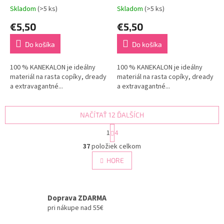
Skladom
(>5 ks)
Skladom
(>5 ks)
€5,50
€5,50
Do košíka
Do košíka
100 % KANEKALON je ideálny
100 % KANEKALON je ideálny
materiál na rasta copíky, dready
materiál na rasta copíky, dready
a extravagantné...
a extravagantné...
NAČÍTAŤ 12 ĎALŠÍCH
S
1
4
t
O
r
37
položiek celkom
v
á
l
HORE
n
á
k
d
o
v
a
a
Doprava ZDARMA
c
n
i
pri nákupe nad 55€
i
e
e