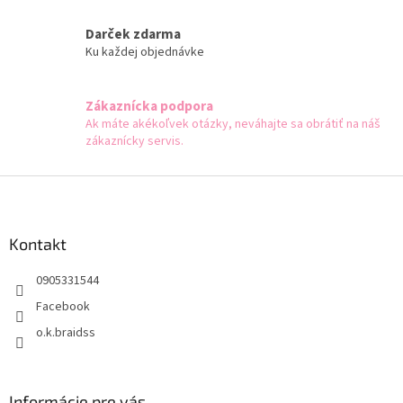
p
r
Darček zdarma
v
Ku každej objednávke
k
y
v
Zákaznícka podpora
ý
Ak máte akékoľvek otázky, neváhajte sa obrátiť na náš
p
zákaznícky servis.
i
s
u
Z
á
p
ä
Kontakt
t
0905331544
i
e
Facebook
o.k.braidss
Informácie pre vás