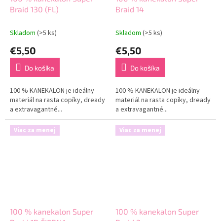
Braid 130 (FL)
Braid 14
Skladom
(>5 ks)
Skladom
(>5 ks)
€5,50
€5,50
Do košíka
Do košíka
100 % KANEKALON je ideálny
100 % KANEKALON je ideálny
materiál na rasta copíky, dready
materiál na rasta copíky, dready
a extravagantné...
a extravagantné...
Viac za menej
Viac za menej
100 % kanekalon Super
100 % kanekalon Super