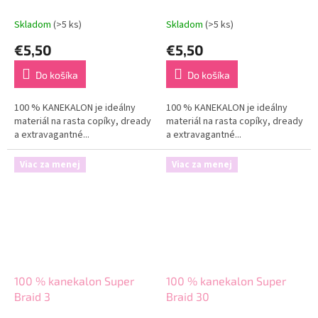
Skladom
(>5 ks)
Skladom
(>5 ks)
€5,50
€5,50
Do košíka
Do košíka
100 % KANEKALON je ideálny
100 % KANEKALON je ideálny
materiál na rasta copíky, dready
materiál na rasta copíky, dready
a extravagantné...
a extravagantné...
Viac za menej
Viac za menej
100 % kanekalon Super
100 % kanekalon Super
Braid 3
Braid 30