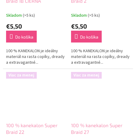
Braid 1B ČIERNA
Braid 2
Skladom
(>5 ks)
Skladom
(>5 ks)
€5,50
€5,50
Do košíka
Do košíka
100 % KANEKALON je ideálny
100 % KANEKALON je ideálny
materiál na rasta copíky, dready
materiál na rasta copíky, dready
a extravagantné...
a extravagantné...
Viac za menej
Viac za menej
100 % kanekalon Super
100 % kanekalon Super
Braid 22
Braid 27