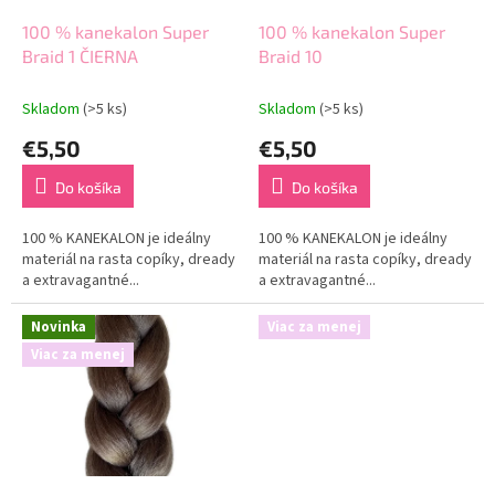
o
o
d
100 % kanekalon Super
100 % kanekalon Super
v
u
Braid 1 ČIERNA
Braid 10
k
t
Skladom
(>5 ks)
Skladom
(>5 ks)
o
€5,50
€5,50
v
Do košíka
Do košíka
100 % KANEKALON je ideálny
100 % KANEKALON je ideálny
materiál na rasta copíky, dready
materiál na rasta copíky, dready
a extravagantné...
a extravagantné...
Novinka
Viac za menej
Viac za menej