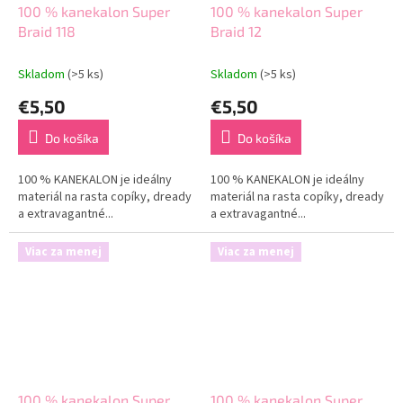
100 % kanekalon Super
100 % kanekalon Super
Braid 118
Braid 12
Skladom
(>5 ks)
Skladom
(>5 ks)
€5,50
€5,50
Do košíka
Do košíka
100 % KANEKALON je ideálny
100 % KANEKALON je ideálny
materiál na rasta copíky, dready
materiál na rasta copíky, dready
a extravagantné...
a extravagantné...
Viac za menej
Viac za menej
100 % kanekalon Super
100 % kanekalon Super