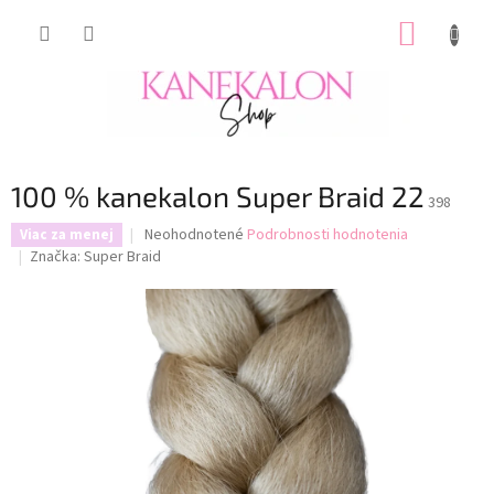
Prejsť
NÁKUP
na
obsah
KOŠÍK
100 % kanekalon Super Braid 22
398
Priemerné
Neohodnotené
Podrobnosti hodnotenia
Viac za menej
hodnotenie
Značka:
Super Braid
produktu
je
0,0
z
5
hviezdičiek.