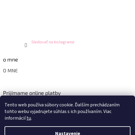
Sledovať na Instagrame
o mne
O MNE
Prijímame online platby
Tento web používa súbory cookie. Ďalším prechádzaním
tohto webu vyjadrujete súhlas s ich používaním. Viac
informácií
tu
.
Nastavenie