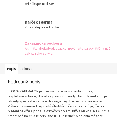
pri nákupe nad 55€
Darček zdarma
Ku každej objednávke
Zákaznícka podpora
Ak máte akékoľvek otázky, neváhajte sa obrátiť na náš
zákaznícky servis.
Popis
Diskusia
Podrobný popis
100 % KANEKALON je ideálny materiál na rasta copíky,
zapletané vrkoče, dready a pseudodready. Tento kanekalon je
skvelý aj na vytvorenie extravagantných účesov a príčeskov.
Vlákno má mierne krepovitú štruktúru, čo zabezpečuje, že pri
pletení nekĺže a pridáva vrkočom objem. Dĺžka vlákna je 120 cm a
hmotnosť balenia je približne 85 g. Z jedného balenia môžete