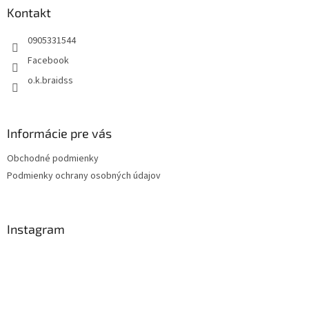
ä
Kontakt
t
0905331544
i
e
Facebook
o.k.braidss
Informácie pre vás
Obchodné podmienky
Podmienky ochrany osobných údajov
Instagram