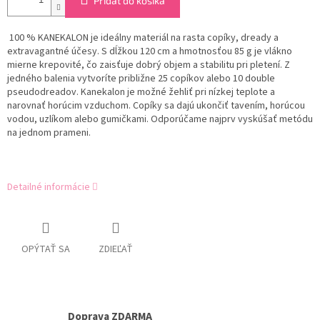
Pridať do košíka
100 % KANEKALON je ideálny materiál na rasta copíky, dready a
extravagantné účesy. S dĺžkou 120 cm a hmotnosťou 85 g je vlákno
mierne krepovité, čo zaisťuje dobrý objem a stabilitu pri pletení. Z
jedného balenia vytvoríte približne 25 copíkov alebo 10 double
pseudodreadov. Kanekalon je možné žehliť pri nízkej teplote a
narovnať horúcim vzduchom. Copíky sa dajú ukončiť tavením, horúcou
vodou, uzlíkom alebo gumičkami. Odporúčame najprv vyskúšať metódu
na jednom prameni.
Detailné informácie
OPÝTAŤ SA
ZDIEĽAŤ
Doprava ZDARMA