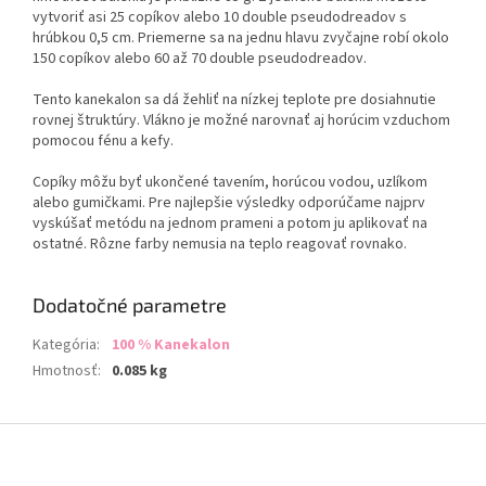
vytvoriť asi 25 copíkov alebo 10 double pseudodreadov s
hrúbkou 0,5 cm. Priemerne sa na jednu hlavu zvyčajne robí okolo
150 copíkov alebo 60 až 70 double pseudodreadov.
Tento kanekalon sa dá žehliť na nízkej teplote pre dosiahnutie
rovnej štruktúry. Vlákno je možné narovnať aj horúcim vzduchom
pomocou fénu a kefy.
Copíky môžu byť ukončené tavením, horúcou vodou, uzlíkom
alebo gumičkami. Pre najlepšie výsledky odporúčame najprv
vyskúšať metódu na jednom prameni a potom ju aplikovať na
ostatné. Rôzne farby nemusia na teplo reagovať rovnako.
Dodatočné parametre
Kategória
:
100 % Kanekalon
Hmotnosť
:
0.085 kg
Z
á
p