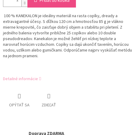
Pridať do košíka
100 % KANEKALON je ideálny materiál na rasta copíky, dready a
extravagantné účesy. S dĺžkou 120 cm a hmotnosťou 85 g je vlákno
mierne krepovité, čo zaisťuje dobrý objem a stabilitu pri pletení. Z
jedného balenia vytvoríte približne 25 copíkov alebo 10 double
pseudodreadov. Kanekalon je možné žehliť pri nízkej teplote a
narovnať horúcim vzduchom. Copíky sa dajú ukončiť tavením, horúcou
vodou, uzlíkom alebo gumičkami. Odporúčame najprv vyskúšať metódu
na jednom prameni.
Detailné informácie
OPÝTAŤ SA
ZDIEĽAŤ
Doprava ZDARMA