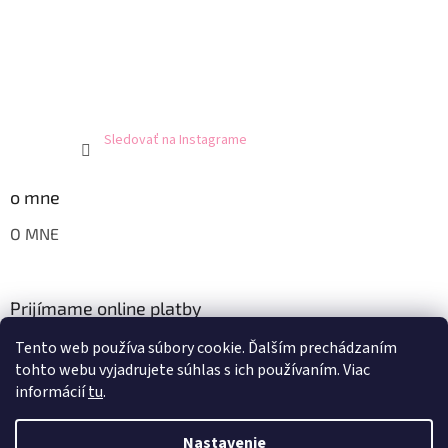
Sledovať na Instagrame
o mne
O MNE
Prijímame online platby
Tento web používa súbory cookie. Ďalším prechádzaním
tohto webu vyjadrujete súhlas s ich používaním. Viac
informácií
tu
.
Nastavenie