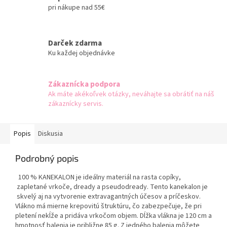
pri nákupe nad 55€
Darček zdarma
Ku každej objednávke
Zákaznícka podpora
Ak máte akékoľvek otázky, neváhajte sa obrátiť na náš
zákaznícky servis.
Popis
Diskusia
Podrobný popis
100 % KANEKALON je ideálny materiál na rasta copíky,
zapletané vrkoče, dready a pseudodready. Tento kanekalon je
skvelý aj na vytvorenie extravagantných účesov a príčeskov.
Vlákno má mierne krepovitú štruktúru, čo zabezpečuje, že pri
pletení nekĺže a pridáva vrkočom objem. Dĺžka vlákna je 120 cm a
hmotnosť balenia je približne 85 g. Z jedného balenia môžete