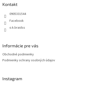
ä
Kontakt
t
0905331544
i
e
Facebook
o.k.braidss
Informácie pre vás
Obchodné podmienky
Podmienky ochrany osobných údajov
Instagram