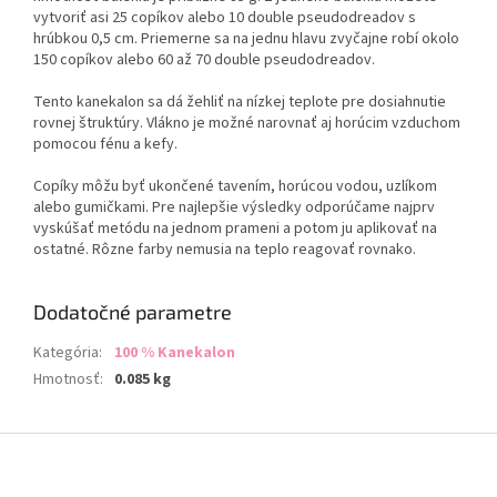
vytvoriť asi 25 copíkov alebo 10 double pseudodreadov s
hrúbkou 0,5 cm. Priemerne sa na jednu hlavu zvyčajne robí okolo
150 copíkov alebo 60 až 70 double pseudodreadov.
Tento kanekalon sa dá žehliť na nízkej teplote pre dosiahnutie
rovnej štruktúry. Vlákno je možné narovnať aj horúcim vzduchom
pomocou fénu a kefy.
Copíky môžu byť ukončené tavením, horúcou vodou, uzlíkom
alebo gumičkami. Pre najlepšie výsledky odporúčame najprv
vyskúšať metódu na jednom prameni a potom ju aplikovať na
ostatné. Rôzne farby nemusia na teplo reagovať rovnako.
Dodatočné parametre
Kategória
:
100 % Kanekalon
Hmotnosť
:
0.085 kg
Z
á
p