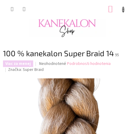
Prejsť
NÁKUP
na
obsah
KOŠÍK
100 % kanekalon Super Braid 14
95
Priemerné
Neohodnotené
Podrobnosti hodnotenia
Viac za menej
hodnotenie
Značka:
Super Braid
produktu
je
0,0
z
5
hviezdičiek.