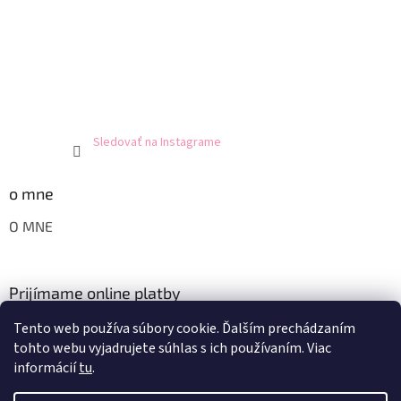
Sledovať na Instagrame
o mne
O MNE
Prijímame online platby
Tento web používa súbory cookie. Ďalším prechádzaním
tohto webu vyjadrujete súhlas s ich používaním. Viac
informácií
tu
.