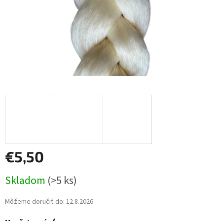
€5,50
Jednotková
Skladom
(>5 ks)
cena:
Môžeme doručiť do:
12.8.2026