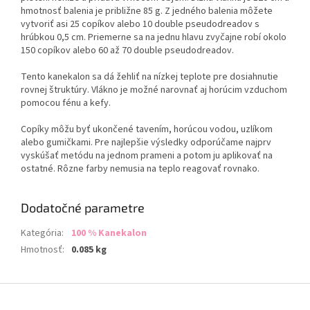
hmotnosť balenia je približne 85 g. Z jedného balenia môžete
vytvoriť asi 25 copíkov alebo 10 double pseudodreadov s
hrúbkou 0,5 cm. Priemerne sa na jednu hlavu zvyčajne robí okolo
150 copíkov alebo 60 až 70 double pseudodreadov.
Tento kanekalon sa dá žehliť na nízkej teplote pre dosiahnutie
rovnej štruktúry. Vlákno je možné narovnať aj horúcim vzduchom
pomocou fénu a kefy.
Copíky môžu byť ukončené tavením, horúcou vodou, uzlíkom
alebo gumičkami. Pre najlepšie výsledky odporúčame najprv
vyskúšať metódu na jednom prameni a potom ju aplikovať na
ostatné. Rôzne farby nemusia na teplo reagovať rovnako.
Dodatočné parametre
Kategória
:
100 % Kanekalon
Hmotnosť
:
0.085 kg
Z
á