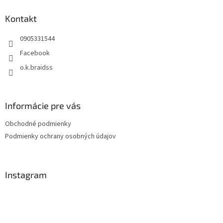
p
ä
Kontakt
t
0905331544
i
e
Facebook
o.k.braidss
Informácie pre vás
Obchodné podmienky
Podmienky ochrany osobných údajov
Instagram