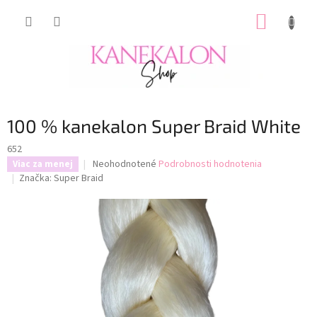
Prejsť
NÁKUP
na
obsah
KOŠÍK
100 % kanekalon Super Braid White
652
Priemerné
Neohodnotené
Podrobnosti hodnotenia
Viac za menej
hodnotenie
Značka:
Super Braid
produktu
je
0,0
z
5
hviezdičiek.