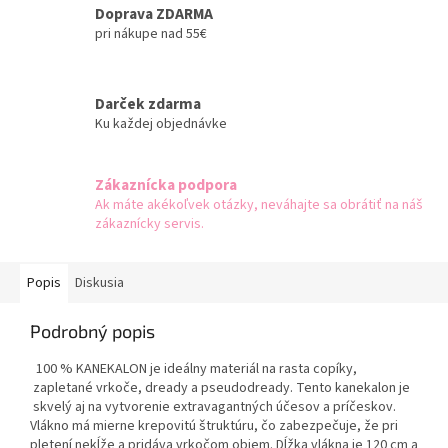
Doprava ZDARMA
pri nákupe nad 55€
Darček zdarma
Ku každej objednávke
Zákaznícka podpora
Ak máte akékoľvek otázky, neváhajte sa obrátiť na náš
zákaznícky servis.
Popis
Diskusia
Podrobný popis
100 % KANEKALON je ideálny materiál na rasta copíky,
zapletané vrkoče, dready a pseudodready. Tento kanekalon je
skvelý aj na vytvorenie extravagantných účesov a príčeskov.
Vlákno má mierne krepovitú štruktúru, čo zabezpečuje, že pri
pletení nekĺže a pridáva vrkočom objem. Dĺžka vlákna je 120 cm a