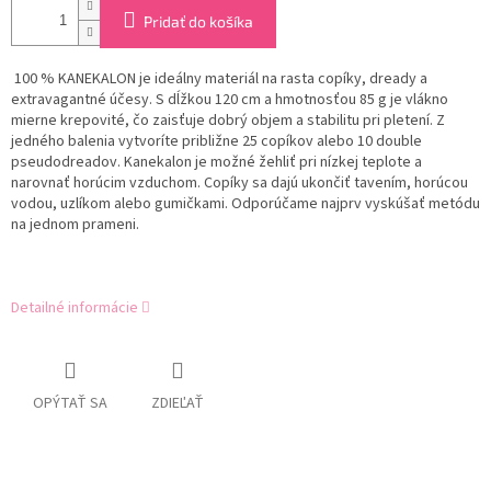
Pridať do košíka
100 % KANEKALON je ideálny materiál na rasta copíky, dready a
extravagantné účesy. S dĺžkou 120 cm a hmotnosťou 85 g je vlákno
mierne krepovité, čo zaisťuje dobrý objem a stabilitu pri pletení. Z
jedného balenia vytvoríte približne 25 copíkov alebo 10 double
pseudodreadov. Kanekalon je možné žehliť pri nízkej teplote a
narovnať horúcim vzduchom. Copíky sa dajú ukončiť tavením, horúcou
vodou, uzlíkom alebo gumičkami. Odporúčame najprv vyskúšať metódu
na jednom prameni.
Detailné informácie
OPÝTAŤ SA
ZDIEĽAŤ