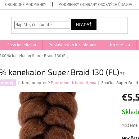
OBCHODNÉ PODMIENKY
PODMIENKY OCHRANY OSOBNÝCH ÚDAJOV
HĽADAŤ
Easy kanekalon
Príslušenstvo k zapletaniu
Kozmetika
100 % kanekalon Super Braid 130 (FL)
% kanekalon Super Braid 130 (FL)
77
Priemerné
Neohodnotené
Podrobnosti hodnotenia
Značka:
Super Braid
a menej
hodnotenie
produktu
€5,
je
0,0
Jednotk
Skla
z
cena:
5
hviezdičiek.
Môžeme d
Množste