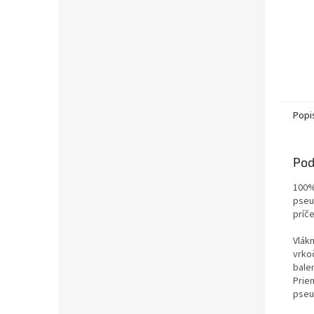
Popi
Pod
100%
pseu
príč
Vlák
vrko
bale
Prie
pseu