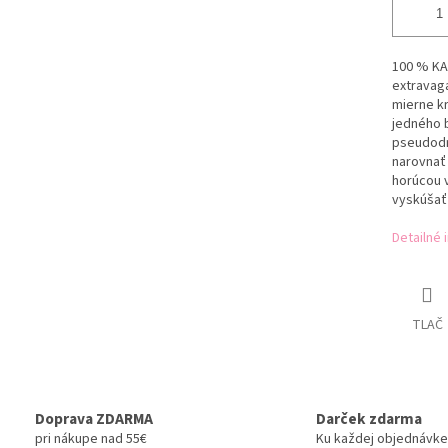
100 % KAN
extravaga
mierne kr
jedného b
pseudodre
narovnať
horúcou 
vyskúšať
Detailné 
TLAČ
Doprava ZDARMA
Darček zdarma
pri nákupe nad 55€
Ku každej objednávke