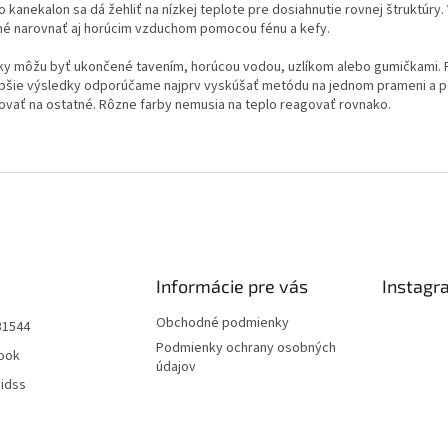
 kanekalon sa dá žehliť na nízkej teplote pre dosiahnutie rovnej štruktúry. 
é narovnať aj horúcim vzduchom pomocou fénu a kefy.
ky môžu byť ukončené tavením, horúcou vodou, uzlíkom alebo gumičkami. 
epšie výsledky odporúčame najprv vyskúšať metódu na jednom prameni a p
kovať na ostatné. Rôzne farby nemusia na teplo reagovať rovnako.
Informácie pre vás
Instagr
Obchodné podmienky
31544
Podmienky ochrany osobných
ook
údajov
aidss