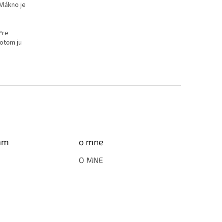
Vlákno je
Pre
otom ju
am
o mne
O MNE