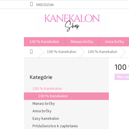
Prejsť
0905331544
na
obsah
100 % Kanekalon
Manasi brčky
Anna brčky
Domov
100 % Kanekalon
100 % Kanekalon
B
100 
o
Preskočiť
č
Kategórie
kategórie
Viac z
n
ý
100 % Kanekalon
p
100 % Kanekalon
a
Manasi brčky
n
e
Anna brčky
l
Easy kanekalon
Príslušenstvo k zapletaniu