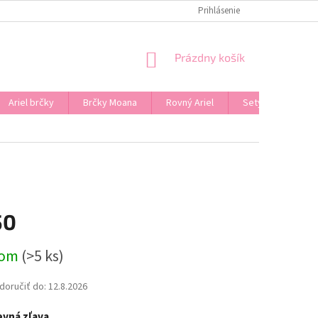
Prihlásenie
NÁKUPNÝ
Prázdny košík
KOŠÍK
Ariel brčky
Brčky Moana
Rovný Ariel
Sety
Značk
50
ová
dom
(>5 ks)
oručiť do:
12.8.2026
vná zľava