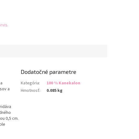
rvis.
Dodatočné parametre
 a
Kategória
:
100 % Kanekalon
sov a
Hmotnosť
:
0.085 kg
ridáva
edného
ou 0,5 cm.
ble