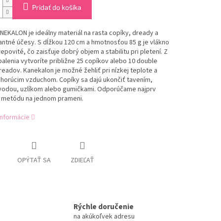
Pridať do košíka
EKALON je ideálny materiál na rasta copíky, dready a
ntné účesy. S dĺžkou 120 cm a hmotnosťou 85 g je vlákno
epovité, čo zaisťuje dobrý objem a stabilitu pri pletení. Z
alenia vytvoríte približne 25 copíkov alebo 10 double
adov. Kanekalon je možné žehliť pri nízkej teplote a
 horúcim vzduchom. Copíky sa dajú ukončiť tavením,
vodou, uzlíkom alebo gumičkami. Odporúčame najprv
 metódu na jednom prameni.
informácie
OPÝTAŤ SA
ZDIEĽAŤ
Rýchle doručenie
na akúkoľvek adresu