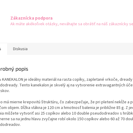
Zákaznícka podpora
Ak máte akékoľvek otázky, neváhajte sa obrátiť na náš zákaznícky se
s
Diskusia
robný popis
 KANEKALON je ideálny materiál na rasta copíky, zapletané vrkoče, dready
dodready. Tento kanekalon je skvelý aj na vytvorenie extravagantných úče
eskov.
no má mierne krepovitú štruktúru, čo zabezpečuje, že pri pletení nekĺže a p
čom objem. Dĺžka vlákna je 120 cm a hmotnosť balenia je približne 85 g. Z j
nia môžete vytvoriť asi 25 copíkov alebo 10 double pseudodreadov s hrúbk
merne sa na jednu hlavu zvyčajne robí okolo 150 copíkov alebo 60 až 70 dou
dodreadov.