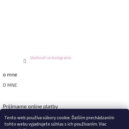
Sledovať na Instagrame
o mne
O MNE
Prijímame online platby
Tento web používa súbory cookie. Ďalším prechádzaním
tohto webu vyjadrujete súhlas s ich používaním. Viac