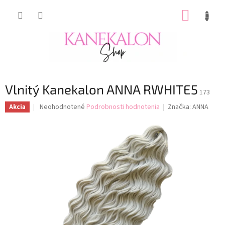
Prejsť
NÁKUP
na
obsah
KOŠÍK
Vlnitý Kanekalon ANNA RWHITE5
173
Priemerné
Neohodnotené
Podrobnosti hodnotenia
Značka:
ANNA
Akcia
hodnotenie
produktu
je
0,0
z
5
hviezdičiek.