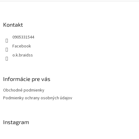
Z
á
p
ä
Kontakt
t
0905331544
i
e
Facebook
o.k.braidss
Informácie pre vás
Obchodné podmienky
Podmienky ochrany osobných údajov
Instagram