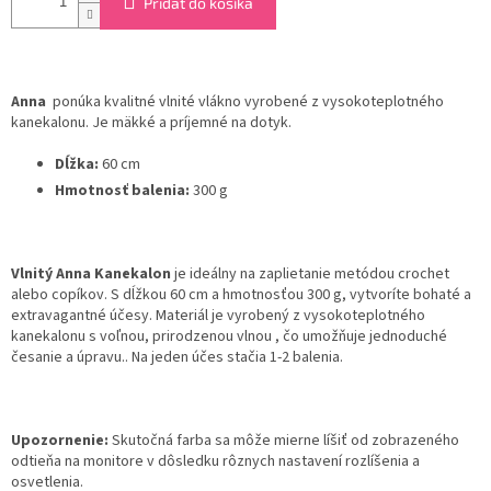
Pridať do košíka
Anna
ponúka kvalitné vlnité vlákno vyrobené z vysokoteplotného
kanekalonu. Je mäkké a príjemné na dotyk.
Dĺžka:
60 cm
Hmotnosť balenia:
300 g
Vlnitý Anna Kanekalon
je ideálny na zaplietanie metódou crochet
alebo copíkov. S dĺžkou 60 cm a hmotnosťou 300 g, vytvoríte bohaté a
extravagantné účesy. Materiál je vyrobený z vysokoteplotného
kanekalonu s voľnou, prirodzenou vlnou , čo umožňuje jednoduché
česanie a úpravu.. Na jeden účes stačia 1-2 balenia.
Upozornenie:
Skutočná farba sa môže mierne líšiť od zobrazeného
odtieňa na monitore v dôsledku rôznych nastavení rozlíšenia a
osvetlenia.