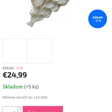
€26,50
–5 %
€26,50
–5 %
€24,99
Jednotková
Skladom
(>5 ks)
cena:
Môžeme doručiť do:
13.8.2026