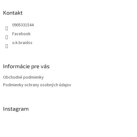
p
ä
Kontakt
t
0905331544
i
e
Facebook
o.k.braidss
Informácie pre vás
Obchodné podmienky
Podmienky ochrany osobných údajov
Instagram