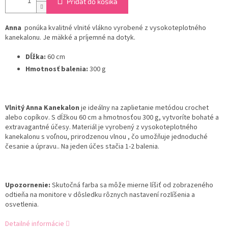
Pridať do košíka
Anna
ponúka kvalitné vlnité vlákno vyrobené z vysokoteplotného
kanekalonu. Je mäkké a príjemné na dotyk.
Dĺžka:
60 cm
Hmotnosť balenia:
300 g
Vlnitý Anna Kanekalon
je ideálny na zaplietanie metódou crochet
alebo copíkov. S dĺžkou 60 cm a hmotnosťou 300 g, vytvoríte bohaté a
extravagantné účesy. Materiál je vyrobený z vysokoteplotného
kanekalonu s voľnou, prirodzenou vlnou , čo umožňuje jednoduché
česanie a úpravu.. Na jeden účes stačia 1-2 balenia.
Upozornenie:
Skutočná farba sa môže mierne líšiť od zobrazeného
odtieňa na monitore v dôsledku rôznych nastavení rozlíšenia a
osvetlenia.
Detailné informácie