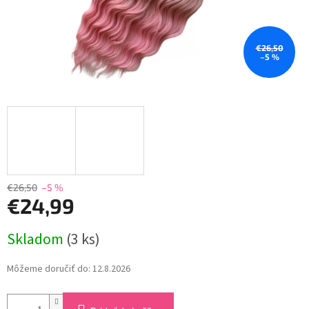
€26,50
–5 %
€26,50
–5 %
€24,99
Jednotková
Skladom
(3 ks)
cena:
Môžeme doručiť do:
12.8.2026