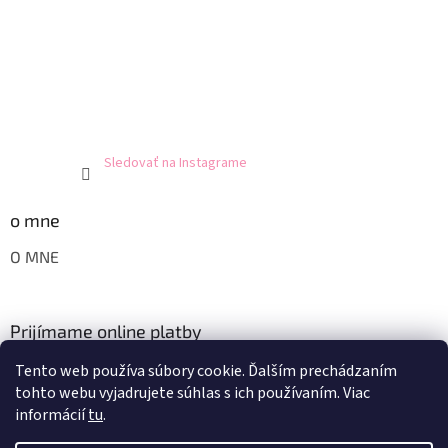
Sledovať na Instagrame
o mne
O MNE
Prijímame online platby
Tento web používa súbory cookie. Ďalším prechádzaním
tohto webu vyjadrujete súhlas s ich používaním. Viac
informácií
tu
.