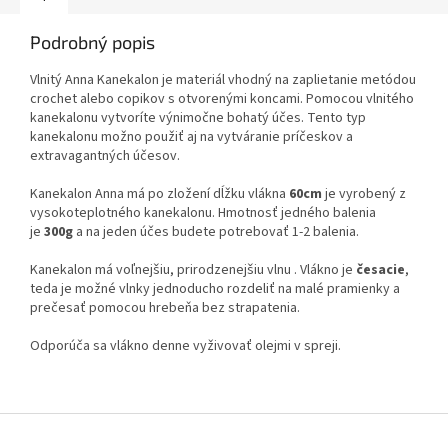
Podrobný popis
Vlnitý Anna Kanekalon je materiál vhodný na zaplietanie metódou
crochet alebo copikov s otvorenými koncami. Pomocou vlnitého
kanekalonu vytvoríte výnimočne bohatý účes. Tento typ
kanekalonu možno použiť aj na vytváranie príčeskov a
extravagantných účesov.
Kanekalon Anna má po zložení dĺžku vlákna
60cm
je vyrobený z
vysokoteplotného kanekalonu. Hmotnosť jedného balenia
je
300g
a na jeden účes budete potrebovať 1-2 balenia.
Kanekalon má voľnejšiu, prirodzenejšiu vlnu . Vlákno je
česacie
,
teda je možné vlnky jednoducho rozdeliť na malé pramienky a
prečesať pomocou hrebeňa bez strapatenia.
Odporúča sa vlákno denne vyživovať olejmi v spreji.
Z
á