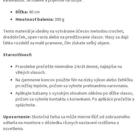
kanekalonu. Je mäkké a príjemné na dotyk.
Dĺžka:
40 cm
Hmotnosť balenia:
300 g
Tento materiál je ideálny na vytváranie účesov metodou crochet,
dredobrček, open rasta alebo na predlžovanie vlasov. Vlasy sa dajú
ľahko rozdeliť na malé pramene, čím získate veľký objem.
Starostlivosť:
Pravidelne prečešte minimálne 2-krát denne, najlepšie na
vlhkých vlasoch.
Na zjemnenie koncov použite fén na nízky výkon alebo žehličku
pri nižšej teplote, pričom sa vyhnite prehnanému narovnaniu.
Aplikujte balzamy s vysokým obsahom silikónu po dĺžke vlasov,
pričom sa vyhnite kontaktu s korienkami. Po aplikácii prečešte a
opláchnite.
Upozornenie:
Skutočná farba sa môže mierne líšiť od zobrazeného
odtieňa na monitore v dôsledku rôznych nastavení rozlíšenia a
osvetlenia.