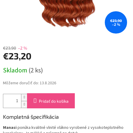
€23,90
–2 %
€23,90
–2 %
€23,20
Jednotková
Skladom
(2 ks)
cena:
Môžeme doručiť do:
13.8.2026
Pridať do košíka
Kompletná špecifikácia
Manasi
ponúka kvalitné vlnité vlákno vyrobené z vysokoteplotného