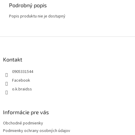
Podrobný popis
Popis produktu nie je dostupný
Z
á
p
ä
Kontakt
t
0905331544
i
e
Facebook
o.k.braidss
Informácie pre vás
Obchodné podmienky
Podmienky ochrany osobných údajov