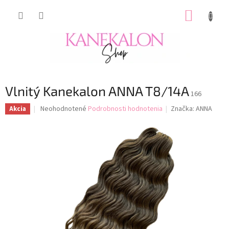
Prejsť
NÁKUP
na
obsah
KOŠÍK
Vlnitý Kanekalon ANNA T8/14A
166
Priemerné
Neohodnotené
Podrobnosti hodnotenia
Značka:
ANNA
Akcia
hodnotenie
produktu
je
0,0
z
5
hviezdičiek.