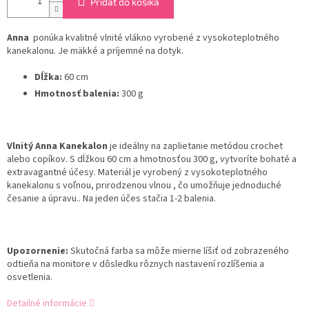
Pridať do košíka
Anna
ponúka kvalitné vlnité vlákno vyrobené z vysokoteplotného
kanekalonu. Je mäkké a príjemné na dotyk.
Dĺžka:
60 cm
Hmotnosť balenia:
300 g
Vlnitý Anna Kanekalon
je ideálny na zaplietanie metódou crochet
alebo copíkov. S dĺžkou 60 cm a hmotnosťou 300 g, vytvoríte bohaté a
extravagantné účesy. Materiál je vyrobený z vysokoteplotného
kanekalonu s voľnou, prirodzenou vlnou , čo umožňuje jednoduché
česanie a úpravu.. Na jeden účes stačia 1-2 balenia.
Upozornenie:
Skutočná farba sa môže mierne líšiť od zobrazeného
odtieňa na monitore v dôsledku rôznych nastavení rozlíšenia a
osvetlenia.
Detailné informácie