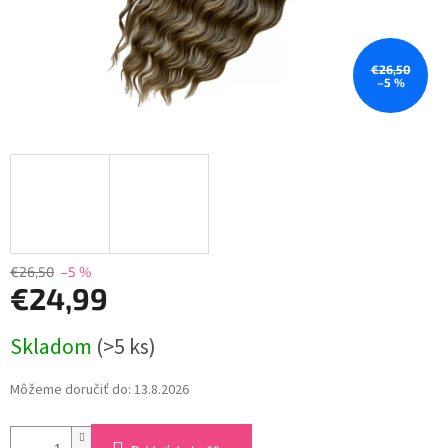
€26,50
–5 %
€26,50
–5 %
€24,99
Jednotková
Skladom
(>5 ks)
cena:
Môžeme doručiť do:
13.8.2026