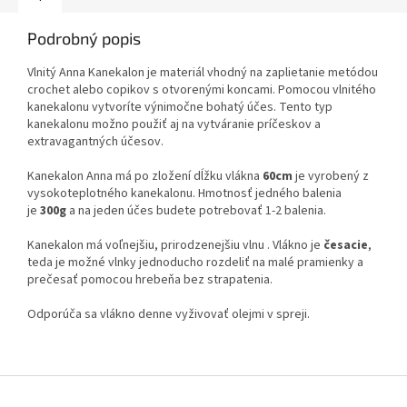
Podrobný popis
Vlnitý Anna Kanekalon je materiál vhodný na zaplietanie metódou
crochet alebo copikov s otvorenými koncami. Pomocou vlnitého
kanekalonu vytvoríte výnimočne bohatý účes. Tento typ
kanekalonu možno použiť aj na vytváranie príčeskov a
extravagantných účesov.
Kanekalon Anna má po zložení dĺžku vlákna
60cm
je vyrobený z
vysokoteplotného kanekalonu. Hmotnosť jedného balenia
je
300g
a na jeden účes budete potrebovať 1-2 balenia.
Kanekalon má voľnejšiu, prirodzenejšiu vlnu . Vlákno je
česacie
,
teda je možné vlnky jednoducho rozdeliť na malé pramienky a
prečesať pomocou hrebeňa bez strapatenia.
Odporúča sa vlákno denne vyživovať olejmi v spreji.
Z
á