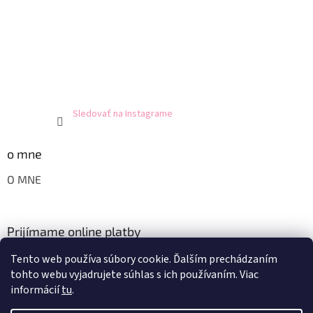
Sledovať na Instagrame
o mne
O MNE
Prijímame online platby
Tento web používa súbory cookie. Ďalším prechádzaním
tohto webu vyjadrujete súhlas s ich používaním. Viac
informácií
tu
.