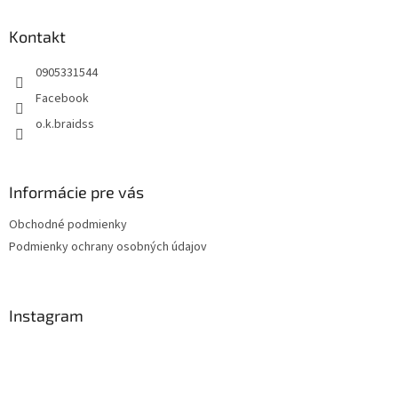
p
ä
Kontakt
t
0905331544
i
e
Facebook
o.k.braidss
Informácie pre vás
Obchodné podmienky
Podmienky ochrany osobných údajov
Instagram