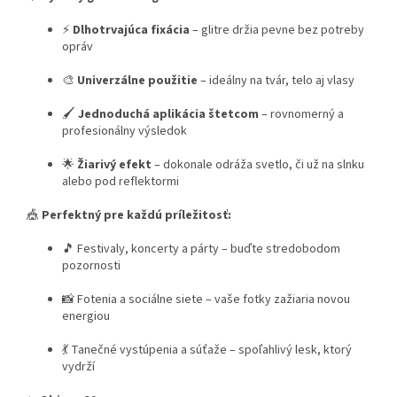
⚡
Dlhotrvajúca fixácia
– glitre držia pevne bez potreby
opráv
🎨
Univerzálne použitie
– ideálny na tvár, telo aj vlasy
🖌️
Jednoduchá aplikácia štetcom
– rovnomerný a
profesionálny výsledok
🌟
Žiarivý efekt
– dokonale odráža svetlo, či už na slnku
alebo pod reflektormi
🎪
Perfektný pre každú príležitosť:
🎵 Festivaly, koncerty a párty – buďte stredobodom
pozornosti
📸 Fotenia a sociálne siete – vaše fotky zažiaria novou
energiou
💃 Tanečné vystúpenia a súťaže – spoľahlivý lesk, ktorý
vydrží