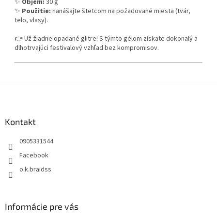
✨
Objem:
30 g
✨
Použitie:
nanášajte štetcom na požadované miesta (tvár,
telo, vlasy).
👉 Už žiadne opadané glitre! S týmto gélom získate dokonalý a
dlhotrvajúci festivalový vzhľad bez kompromisov.
Z
á
p
ä
Kontakt
t
0905331544
i
e
Facebook
o.k.braidss
Informácie pre vás