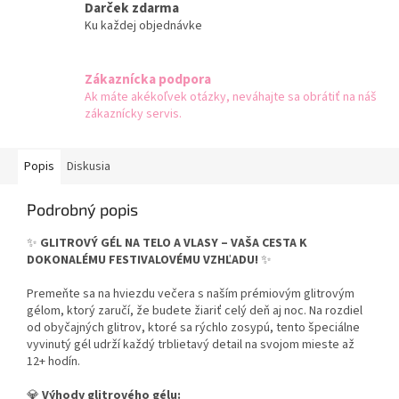
Darček zdarma
Ku každej objednávke
Zákaznícka podpora
Ak máte akékoľvek otázky, neváhajte sa obrátiť na náš
zákaznícky servis.
Popis
Diskusia
Podrobný popis
✨
GLITROVÝ GÉL NA TELO A VLASY – VAŠA CESTA K
DOKONALÉMU FESTIVALOVÉMU VZHĽADU!
✨
Premeňte sa na hviezdu večera s naším prémiovým glitrovým
gélom, ktorý zaručí, že budete žiariť celý deň aj noc. Na rozdiel
od obyčajných glitrov, ktoré sa rýchlo zosypú, tento špeciálne
vyvinutý gél udrží každý trblietavý detail na svojom mieste až
12+ hodín.
💎
Výhody glitrového gélu: