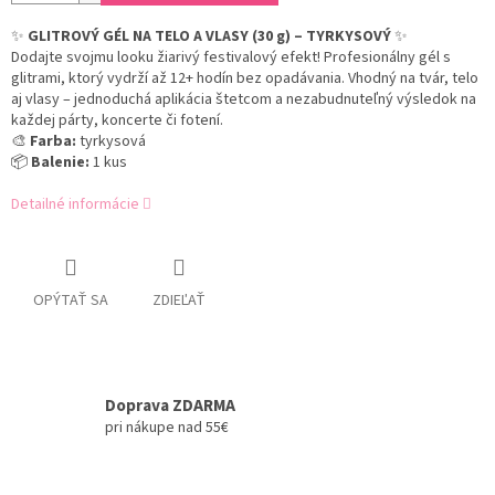
✨
GLITROVÝ GÉL NA TELO A VLASY (30 g) – TYRKYSOVÝ
✨
Dodajte svojmu looku žiarivý festivalový efekt! Profesionálny gél s
glitrami, ktorý vydrží až 12+ hodín bez opadávania. Vhodný na tvár, telo
aj vlasy – jednoduchá aplikácia štetcom a nezabudnuteľný výsledok na
každej párty, koncerte či fotení.
🎨
Farba:
tyrkysová
📦
Balenie:
1 kus
Detailné informácie
OPÝTAŤ SA
ZDIEĽAŤ
Doprava ZDARMA
pri nákupe nad 55€