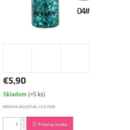
€5,90
Jednotková
Skladom
(>5 ks)
cena:
Môžeme doručiť do:
13.8.2026
Pridať do košíka