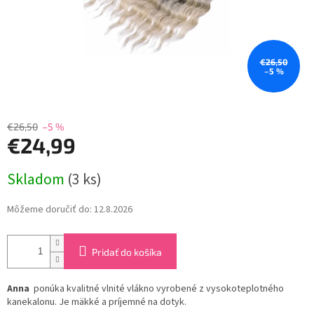
€26,50
–5 %
€26,50
–5 %
€24,99
Jednotková
Skladom
(3 ks)
cena:
Môžeme doručiť do:
12.8.2026
Pridať do košíka
Anna
ponúka kvalitné vlnité vlákno vyrobené z vysokoteplotného
kanekalonu. Je mäkké a príjemné na dotyk.