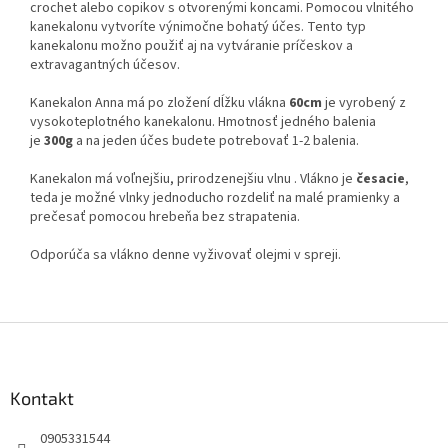
crochet alebo copikov s otvorenými koncami. Pomocou vlnitého
kanekalonu vytvoríte výnimočne bohatý účes. Tento typ
kanekalonu možno použiť aj na vytváranie príčeskov a
extravagantných účesov.
Kanekalon Anna má po zložení dĺžku vlákna
60cm
je vyrobený z
vysokoteplotného kanekalonu. Hmotnosť jedného balenia
je
300g
a na jeden účes budete potrebovať 1-2 balenia.
Kanekalon má voľnejšiu, prirodzenejšiu vlnu . Vlákno je
česacie
,
teda je možné vlnky jednoducho rozdeliť na malé pramienky a
prečesať pomocou hrebeňa bez strapatenia.
Odporúča sa vlákno denne vyživovať olejmi v spreji.
Z
á
p
ä
Kontakt
t
0905331544
i