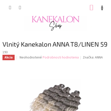
Prejsť
NÁKUP
na
obsah
KOŠÍK
Vlnitý Kanekalon ANNA T8/LINEN 59
193
Priemerné
Neohodnotené
Podrobnosti hodnotenia
Značka:
ANNA
Akcia
hodnotenie
produktu
je
0,0
z
5
hviezdičiek.