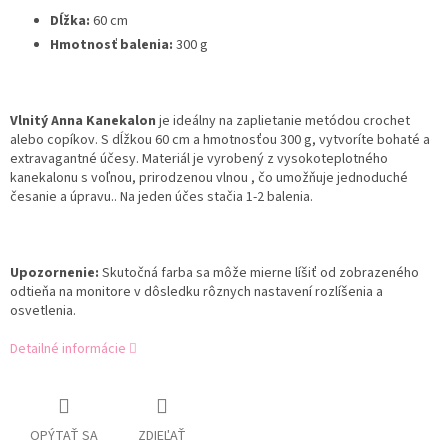
Dĺžka:
60 cm
Hmotnosť balenia:
300 g
Vlnitý Anna Kanekalon
je ideálny na zaplietanie metódou crochet
alebo copíkov. S dĺžkou 60 cm a hmotnosťou 300 g, vytvoríte bohaté a
extravagantné účesy. Materiál je vyrobený z vysokoteplotného
kanekalonu s voľnou, prirodzenou vlnou , čo umožňuje jednoduché
česanie a úpravu.. Na jeden účes stačia 1-2 balenia.
Upozornenie:
Skutočná farba sa môže mierne líšiť od zobrazeného
odtieňa na monitore v dôsledku rôznych nastavení rozlíšenia a
osvetlenia.
Detailné informácie
OPÝTAŤ SA
ZDIEĽAŤ