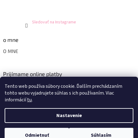
Sledovať na Instagrame
o mne
O MNE
Prijímame online platby
Tento web používa súbory cookie. Ďalším prechádzaním
tohto webu vyjadrujete súhlas s ich používaním. Viac
informácií
tu
.
Nastavenie
Vytvoril Shoptet
Odmietnuť
Súhlasím
Copyright 2026
KANEKALON-shop
. Všetky práva vyhradené.