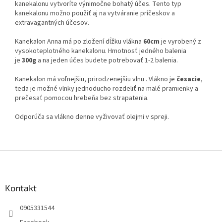
kanekalonu vytvoríte výnimočne bohatý účes. Tento typ
kanekalonu možno použiť aj na vytváranie príčeskov a
extravagantných účesov.
Kanekalon Anna má po zložení dĺžku vlákna
60cm
je vyrobený z
vysokoteplotného kanekalonu. Hmotnosť jedného balenia
je
300g
a na jeden účes budete potrebovať 1-2 balenia.
Kanekalon má voľnejšiu, prirodzenejšiu vlnu . Vlákno je
česacie
,
teda je možné vlnky jednoducho rozdeliť na malé pramienky a
prečesať pomocou hrebeňa bez strapatenia.
Odporúča sa vlákno denne vyživovať olejmi v spreji.
Z
á
p
ä
Kontakt
t
0905331544
i
e