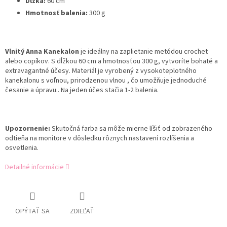
Dĺžka:
60 cm
Hmotnosť balenia:
300 g
Vlnitý Anna Kanekalon
je ideálny na zaplietanie metódou crochet
alebo copíkov. S dĺžkou 60 cm a hmotnosťou 300 g, vytvoríte bohaté a
extravagantné účesy. Materiál je vyrobený z vysokoteplotného
kanekalonu s voľnou, prirodzenou vlnou , čo umožňuje jednoduché
česanie a úpravu.. Na jeden účes stačia 1-2 balenia.
Upozornenie:
Skutočná farba sa môže mierne líšiť od zobrazeného
odtieňa na monitore v dôsledku rôznych nastavení rozlíšenia a
osvetlenia.
Detailné informácie
OPÝTAŤ SA
ZDIEĽAŤ