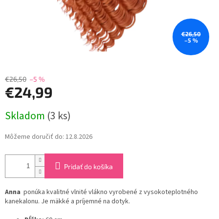
€26,50
–5 %
€26,50
–5 %
€24,99
Jednotková
Skladom
(3 ks)
cena:
Môžeme doručiť do:
12.8.2026
Pridať do košíka
Anna
ponúka kvalitné vlnité vlákno vyrobené z vysokoteplotného
kanekalonu. Je mäkké a príjemné na dotyk.