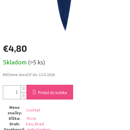
€4,80
Jednotková
Skladom
(>5 ks)
cena:
Môžeme doručiť do:
13.8.2026
Pridať do košíka
Meno
Cocktail
značky
:
Dĺžka
:
70 cm
Druh
:
Easy Braid
Farebnosť
:
Jednofarebný