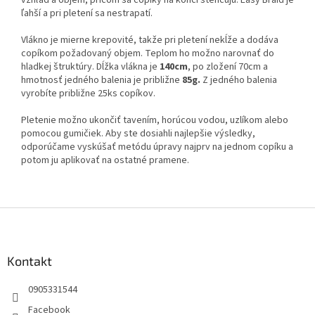
vzhľad a objem, pričom sa copíky na konci stenčujú. Easy Braid je
ľahší a pri pletení sa nestrapatí.
Vlákno je mierne krepovité, takže pri pletení nekĺže a dodáva
copíkom požadovaný objem. Teplom ho možno narovnať do
hladkej štruktúry. Dĺžka vlákna je
140cm
, po zložení 70cm a
hmotnosť jedného balenia je približne
85g.
Z jedného balenia
vyrobíte približne 25ks copíkov.
Pletenie možno ukončiť tavením, horúcou vodou, uzlíkom alebo
pomocou gumičiek. Aby ste dosiahli najlepšie výsledky,
odporúčame vyskúšať metódu úpravy najprv na jednom copíku a
potom ju aplikovať na ostatné pramene.
Z
á
p
ä
Kontakt
t
0905331544
i
e
Facebook