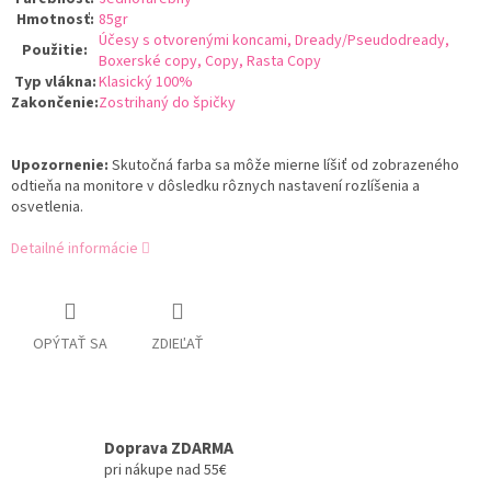
Hmotnosť
:
85gr
Účesy s otvorenými koncami, Dready/Pseudodready,
Použitie
:
Boxerské copy, Copy, Rasta Copy
Typ vlákna
:
Klasický 100%
Zakončenie
:
Zostrihaný do špičky
Upozornenie:
Skutočná farba sa môže mierne líšiť od zobrazeného
odtieňa na monitore v dôsledku rôznych nastavení rozlíšenia a
osvetlenia.
Detailné informácie
OPÝTAŤ SA
ZDIEĽAŤ
Doprava ZDARMA
pri nákupe nad 55€