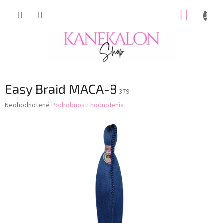
Prejsť
NÁKUP
na
obsah
KOŠÍK
Easy Braid MACA-8
379
Priemerné
Neohodnotené
Podrobnosti hodnotenia
hodnotenie
produktu
je
0,0
z
5
hviezdičiek.