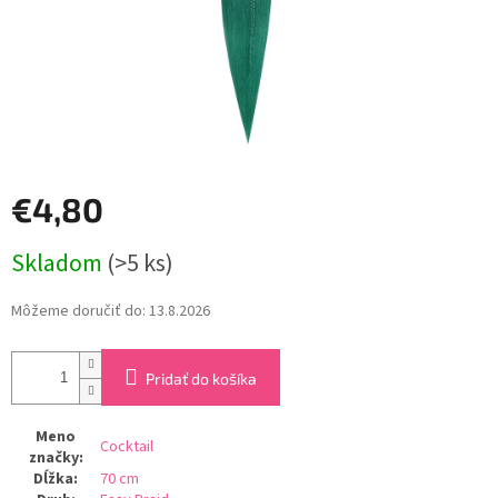
€4,80
Jednotková
Skladom
(>5 ks)
cena:
Môžeme doručiť do:
13.8.2026
Pridať do košíka
Meno
Cocktail
značky
:
Dĺžka
:
70 cm