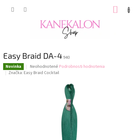
Prejsť
NÁKUP
na
obsah
KOŠÍK
Easy Braid DA-4
940
Priemerné
Neohodnotené
Podrobnosti hodnotenia
Novinka
hodnotenie
Značka:
Easy Braid Cocktail
produktu
je
0,0
z
5
hviezdičiek.