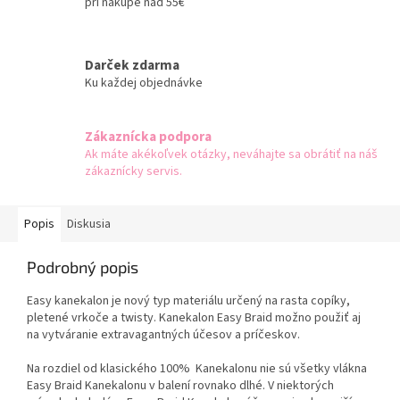
pri nákupe nad 55€
Darček zdarma
Ku každej objednávke
Zákaznícka podpora
Ak máte akékoľvek otázky, neváhajte sa obrátiť na náš
zákaznícky servis.
Popis
Diskusia
Podrobný popis
Easy kanekalon je nový typ materiálu určený na rasta copíky,
pletené vrkoče a twisty. Kanekalon Easy Braid možno použiť aj
na vytváranie extravagantných účesov a príčeskov.
Na rozdiel od klasického 100% Kanekalonu nie sú všetky vlákna
Easy Braid Kanekalonu v balení rovnako dlhé. V niektorých