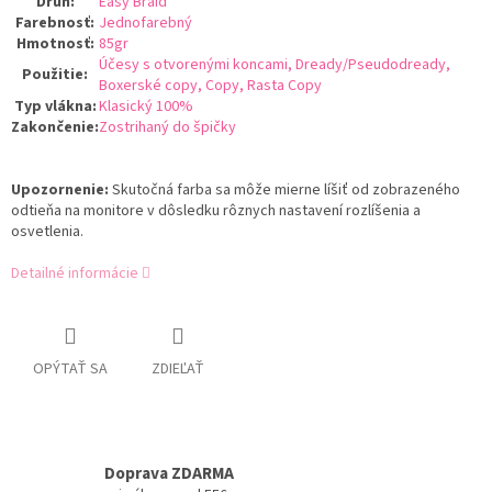
Druh
:
Easy Braid
Farebnosť
:
Jednofarebný
Hmotnosť
:
85gr
Účesy s otvorenými koncami, Dready/Pseudodready,
Použitie
:
Boxerské copy, Copy, Rasta Copy
Typ vlákna
:
Klasický 100%
Zakončenie
:
Zostrihaný do špičky
Upozornenie:
Skutočná farba sa môže mierne líšiť od zobrazeného
odtieňa na monitore v dôsledku rôznych nastavení rozlíšenia a
osvetlenia.
Detailné informácie
OPÝTAŤ SA
ZDIEĽAŤ
Doprava ZDARMA