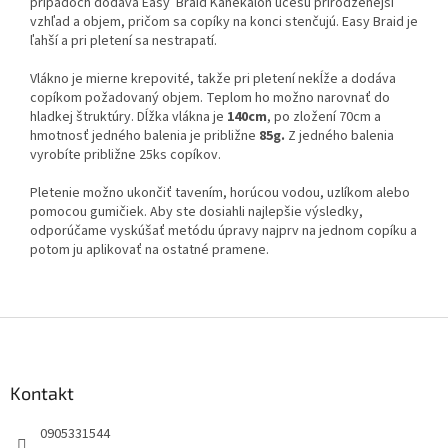
prípadoch dodáva Easy Braid Kanekalon účesu prirodzenejší
vzhľad a objem, pričom sa copíky na konci stenčujú. Easy Braid je
ľahší a pri pletení sa nestrapatí.
Vlákno je mierne krepovité, takže pri pletení nekĺže a dodáva
copíkom požadovaný objem. Teplom ho možno narovnať do
hladkej štruktúry. Dĺžka vlákna je
140cm
, po zložení 70cm a
hmotnosť jedného balenia je približne
85g.
Z jedného balenia
vyrobíte približne 25ks copíkov.
Pletenie možno ukončiť tavením, horúcou vodou, uzlíkom alebo
pomocou gumičiek. Aby ste dosiahli najlepšie výsledky,
odporúčame vyskúšať metódu úpravy najprv na jednom copíku a
potom ju aplikovať na ostatné pramene.
Z
á
p
ä
Kontakt
t
0905331544
i