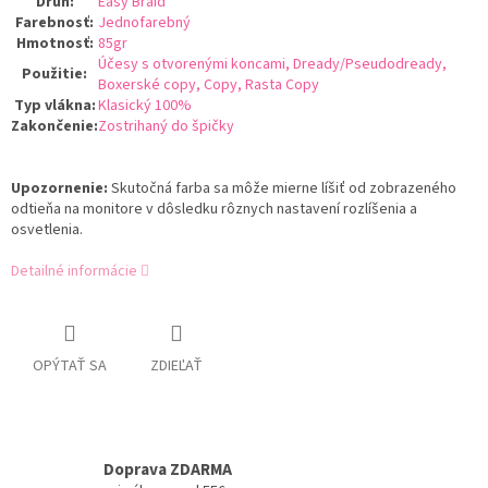
Druh
:
Easy Braid
Farebnosť
:
Jednofarebný
Hmotnosť
:
85gr
Účesy s otvorenými koncami, Dready/Pseudodready,
Použitie
:
Boxerské copy, Copy, Rasta Copy
Typ vlákna
:
Klasický 100%
Zakončenie
:
Zostrihaný do špičky
Upozornenie:
Skutočná farba sa môže mierne líšiť od zobrazeného
odtieňa na monitore v dôsledku rôznych nastavení rozlíšenia a
osvetlenia.
Detailné informácie
OPÝTAŤ SA
ZDIEĽAŤ
Doprava ZDARMA