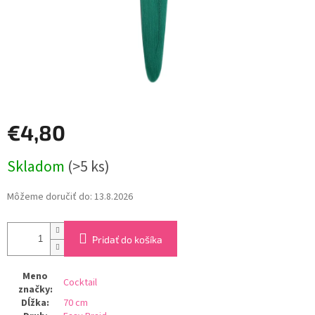
€4,80
Jednotková
Skladom
(>5 ks)
cena:
Môžeme doručiť do:
13.8.2026
Pridať do košíka
Meno
Cocktail
značky
:
Dĺžka
:
70 cm