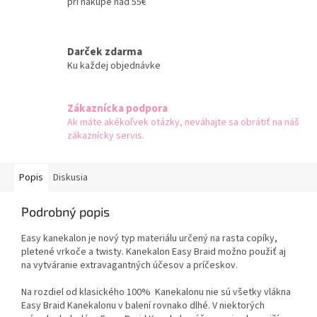
pri nákupe nad 55€
Darček zdarma
Ku každej objednávke
Zákaznícka podpora
Ak máte akékoľvek otázky, neváhajte sa obrátiť na náš
zákaznícky servis.
Popis
Diskusia
Podrobný popis
Easy kanekalon je nový typ materiálu určený na rasta copíky,
pletené vrkoče a twisty. Kanekalon Easy Braid možno použiť aj
na vytváranie extravagantných účesov a príčeskov.
Na rozdiel od klasického 100% Kanekalonu nie sú všetky vlákna
Easy Braid Kanekalonu v balení rovnako dlhé. V niektorých