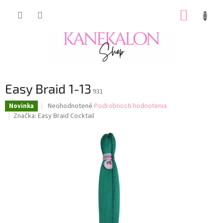
Prejsť
NÁKUP
na
obsah
KOŠÍK
Easy Braid 1-13
931
Priemerné
Neohodnotené
Podrobnosti hodnotenia
Novinka
hodnotenie
Značka:
Easy Braid Cocktail
produktu
je
0,0
z
5
hviezdičiek.