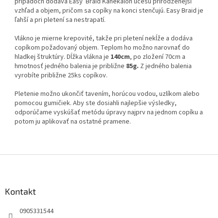
prípadoch dodáva Easy Braid Kanekalon účesu prirodzenejší
vzhľad a objem, pričom sa copíky na konci stenčujú. Easy Braid je
ľahší a pri pletení sa nestrapatí.
Vlákno je mierne krepovité, takže pri pletení nekĺže a dodáva
copíkom požadovaný objem. Teplom ho možno narovnať do
hladkej štruktúry. Dĺžka vlákna je
140cm
, po zložení 70cm a
hmotnosť jedného balenia je približne
85g.
Z jedného balenia
vyrobíte približne 25ks copíkov.
Pletenie možno ukončiť tavením, horúcou vodou, uzlíkom alebo
pomocou gumičiek. Aby ste dosiahli najlepšie výsledky,
odporúčame vyskúšať metódu úpravy najprv na jednom copíku a
potom ju aplikovať na ostatné pramene.
Z
á
p
ä
Kontakt
t
0905331544
i