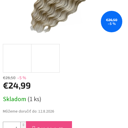
€26,50
–5 %
€26,50
–5 %
€24,99
Jednotková
Skladom
(1 ks)
cena:
Môžeme doručiť do:
12.8.2026