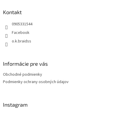
p
ä
Kontakt
t
0905331544
i
e
Facebook
o.k.braidss
Informácie pre vás
Obchodné podmienky
Podmienky ochrany osobných údajov
Instagram