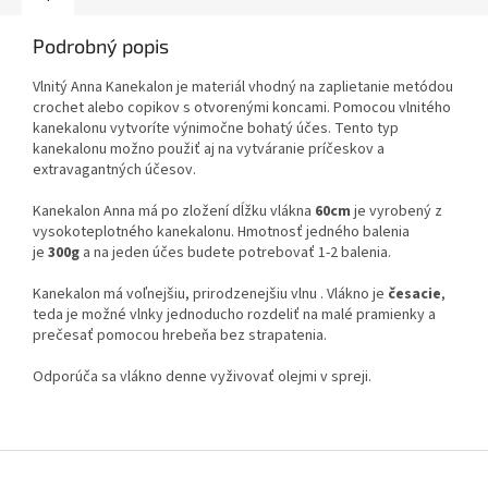
Podrobný popis
Vlnitý Anna Kanekalon je materiál vhodný na zaplietanie metódou
crochet alebo copikov s otvorenými koncami. Pomocou vlnitého
kanekalonu vytvoríte výnimočne bohatý účes. Tento typ
kanekalonu možno použiť aj na vytváranie príčeskov a
extravagantných účesov.
Kanekalon Anna má po zložení dĺžku vlákna
60cm
je vyrobený z
vysokoteplotného kanekalonu. Hmotnosť jedného balenia
je
300g
a na jeden účes budete potrebovať 1-2 balenia.
Kanekalon má voľnejšiu, prirodzenejšiu vlnu . Vlákno je
česacie
,
teda je možné vlnky jednoducho rozdeliť na malé pramienky a
prečesať pomocou hrebeňa bez strapatenia.
Odporúča sa vlákno denne vyživovať olejmi v spreji.
Z
á