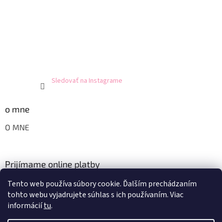
Sledovať na Instagrame
o mne
O MNE
Prijímame online platby
Tento web používa súbory cookie. Ďalším prechádzaním
tohto webu vyjadrujete súhlas s ich používaním. Viac
informácií
tu
.