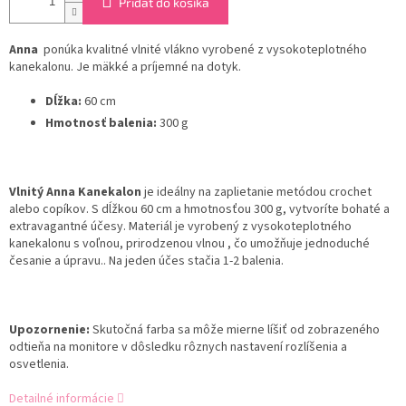
Pridať do košíka
Anna
ponúka kvalitné vlnité vlákno vyrobené z vysokoteplotného
kanekalonu. Je mäkké a príjemné na dotyk.
Dĺžka:
60 cm
Hmotnosť balenia:
300 g
Vlnitý Anna Kanekalon
je ideálny na zaplietanie metódou crochet
alebo copíkov. S dĺžkou 60 cm a hmotnosťou 300 g, vytvoríte bohaté a
extravagantné účesy. Materiál je vyrobený z vysokoteplotného
kanekalonu s voľnou, prirodzenou vlnou , čo umožňuje jednoduché
česanie a úpravu.. Na jeden účes stačia 1-2 balenia.
Upozornenie:
Skutočná farba sa môže mierne líšiť od zobrazeného
odtieňa na monitore v dôsledku rôznych nastavení rozlíšenia a
osvetlenia.
Detailné informácie