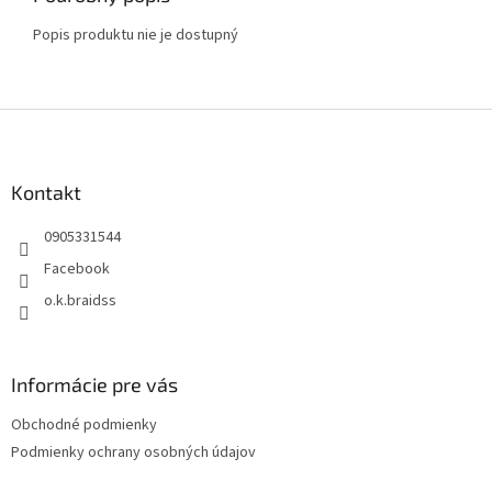
Popis produktu nie je dostupný
Z
á
p
ä
Kontakt
t
0905331544
i
e
Facebook
o.k.braidss
Informácie pre vás
Obchodné podmienky
Podmienky ochrany osobných údajov