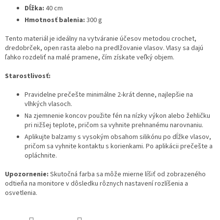
Dĺžka:
40 cm
Hmotnosť balenia:
300 g
Tento materiál je ideálny na vytváranie účesov metodou crochet,
dredobrček, open rasta alebo na predlžovanie vlasov. Vlasy sa dajú
ľahko rozdeliť na malé pramene, čím získate veľký objem.
Starostlivosť:
Pravidelne prečešte minimálne 2-krát denne, najlepšie na
vlhkých vlasoch.
Na zjemnenie koncov použite fén na nízky výkon alebo žehličku
pri nižšej teplote, pričom sa vyhnite prehnanému narovnaniu.
Aplikujte balzamy s vysokým obsahom silikónu po dĺžke vlasov,
pričom sa vyhnite kontaktu s korienkami. Po aplikácii prečešte a
opláchnite.
Upozornenie:
Skutočná farba sa môže mierne líšiť od zobrazeného
odtieňa na monitore v dôsledku rôznych nastavení rozlíšenia a
osvetlenia.