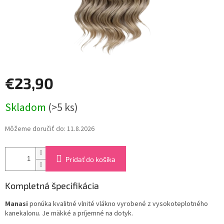
€23,90
Jednotková
Skladom
(>5 ks)
cena:
Môžeme doručiť do:
11.8.2026
Pridať do košíka
Kompletná špecifikácia
Manasi
ponúka kvalitné vlnité vlákno vyrobené z vysokoteplotného
kanekalonu. Je mäkké a príjemné na dotyk.