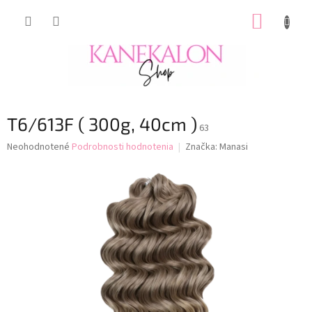
Prejsť
NÁKUP
na
obsah
KOŠÍK
T6/613F ( 300g, 40cm )
63
Priemerné
Neohodnotené
Podrobnosti hodnotenia
Značka:
Manasi
hodnotenie
produktu
je
0,0
z
5
hviezdičiek.