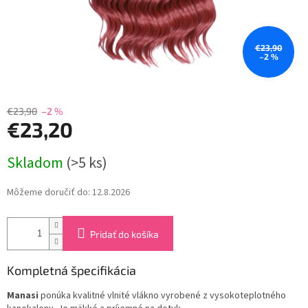
€23,90
–2 %
€23,90
–2 %
€23,20
Jednotková
Skladom
(>5 ks)
cena:
Môžeme doručiť do:
12.8.2026
Pridať do košíka
Kompletná špecifikácia
Manasi
ponúka kvalitné vlnité vlákno vyrobené z vysokoteplotného