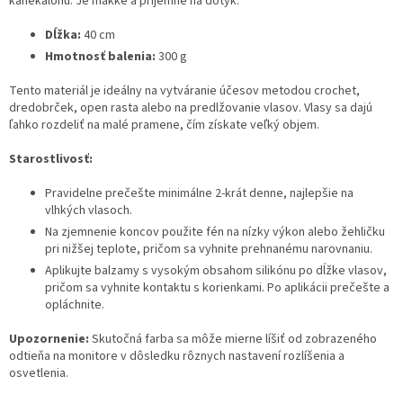
kanekalonu. Je mäkké a príjemné na dotyk.
Dĺžka:
40 cm
Hmotnosť balenia:
300 g
Tento materiál je ideálny na vytváranie účesov metodou crochet,
dredobrček, open rasta alebo na predlžovanie vlasov. Vlasy sa dajú
ľahko rozdeliť na malé pramene, čím získate veľký objem.
Starostlivosť:
Pravidelne prečešte minimálne 2-krát denne, najlepšie na
vlhkých vlasoch.
Na zjemnenie koncov použite fén na nízky výkon alebo žehličku
pri nižšej teplote, pričom sa vyhnite prehnanému narovnaniu.
Aplikujte balzamy s vysokým obsahom silikónu po dĺžke vlasov,
pričom sa vyhnite kontaktu s korienkami. Po aplikácii prečešte a
opláchnite.
Upozornenie:
Skutočná farba sa môže mierne líšiť od zobrazeného
odtieňa na monitore v dôsledku rôznych nastavení rozlíšenia a
osvetlenia.