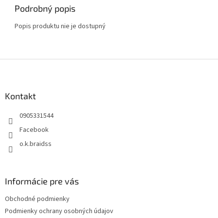
Podrobný popis
Popis produktu nie je dostupný
Z
á
p
ä
Kontakt
t
0905331544
i
e
Facebook
o.k.braidss
Informácie pre vás
Obchodné podmienky
Podmienky ochrany osobných údajov