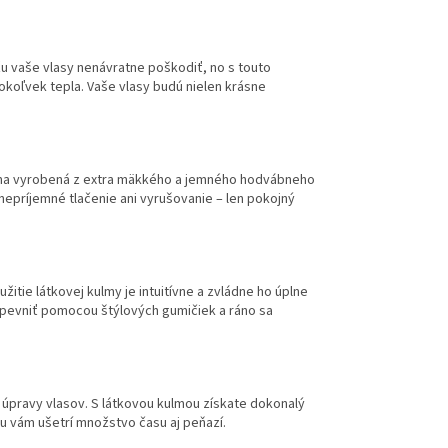
u vaše vlasy nenávratne poškodiť, no s touto
okoľvek tepla. Vaše vlasy budú nielen krásne
kulma vyrobená z extra mäkkého a jemného hodvábneho
 nepríjemné tlačenie ani vyrušovanie – len pokojný
itie látkovej kulmy je intuitívne a zvládne ho úplne
 upevniť pomocou štýlových gumičiek a ráno sa
 úpravy vlasov. S látkovou kulmou získate dokonalý
u vám ušetrí množstvo času aj peňazí.