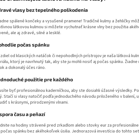
Zdravé vlasy bez tepelného poškodenia
iadne spálené končeky a vysušené pramene! Tradičné kulmy a žehličky môž
atívnou látkovou kulmou si môžete vychutnať krásne vlny bez použitia akéh
ené, ale aj zdravé, silné a lesklé.
Pohodlie počas spánku
ozdiel od klasických natáčok či nepohodlných prístrojov je naša látková 
iálu, ktorý je navrhnutý tak, aby ste ju mohli nosiť aj počas spánku. Žiadne
ok a dokonalý účes ráno.
Jednoduché použitie pre každého
íte byť profesionálnou kaderníčkou, aby ste dosiahli úžasné výsledky. Použ
ý. Stačí si vlasy natočiť podľa jednoduchého návodu priloženého v balení,
udiť s krásnymi, prirodzenými vlnami.
Úspora času a peňazí
dnite na hodiny strávené pred zrkadlom alebo stovky eur za profesionálne
 počas spánku bez akéhokoľvek úsilia. Jednorazová investícia do tohto set