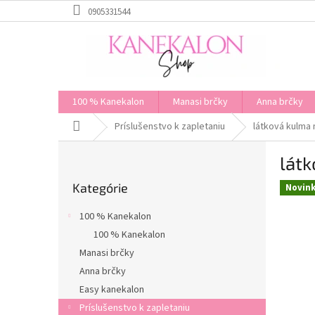
Prejsť
0905331544
na
obsah
100 % Kanekalon
Manasi brčky
Anna brčky
Domov
Príslušenstvo k zapletaniu
látková kulma 
B
látk
o
Preskočiť
č
Kategórie
kategórie
Novin
n
ý
100 % Kanekalon
p
100 % Kanekalon
a
Manasi brčky
n
e
Anna brčky
l
Easy kanekalon
Príslušenstvo k zapletaniu