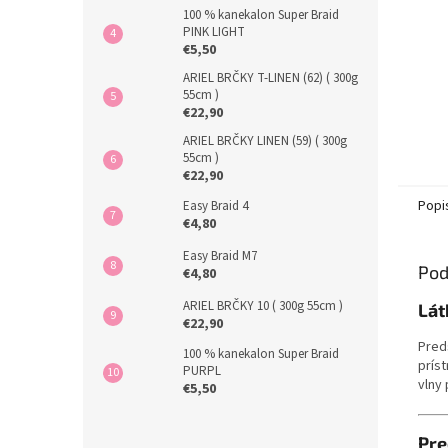
100 % kanekalon Super Braid
PINK LIGHT
€5,50
ARIEL BRČKY T-LINEN (62) ( 300g
55cm )
€22,90
ARIEL BRČKY LINEN (59) ( 300g
55cm )
€22,90
Popi
Easy Braid 4
€4,80
Easy Braid M7
Pod
€4,80
ARIEL BRČKY 10 ( 300g 55cm )
Lát
€22,90
Pred
100 % kanekalon Super Braid
prís
PURPL
vlny
€5,50
Pre