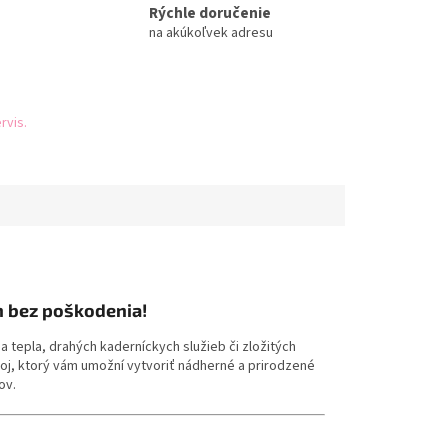
Rýchle doručenie
na akúkoľvek adresu
rvis.
m bez poškodenia!
tepla, drahých kaderníckych služieb či zložitých
roj, ktorý vám umožní vytvoriť nádherné a prirodzené
ov.