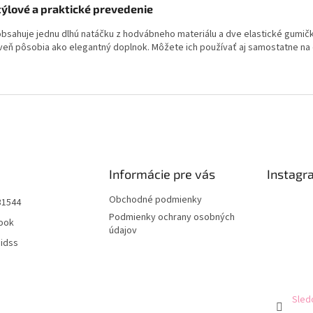
Štýlové a praktické prevedenie
obsahuje jednu dlhú natáčku z hodvábneho materiálu a dve elastické gumičk
veň pôsobia ako elegantný doplnok. Môžete ich používať aj samostatne na
Informácie pre vás
Instagr
Obchodné podmienky
31544
Podmienky ochrany osobných
ook
údajov
aidss
Sled