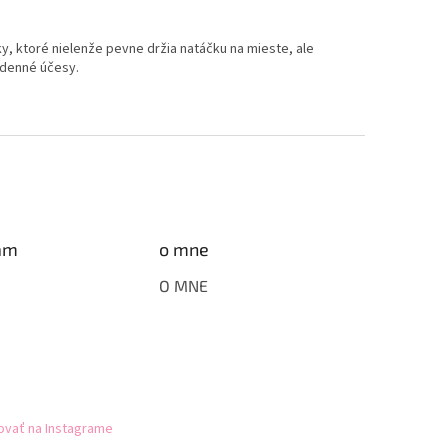
y, ktoré nielenže pevne držia natáčku na mieste, ale
 denné účesy.
am
o mne
O MNE
ovať na Instagrame