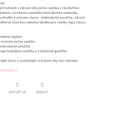
ia!
prirodzené a zdravé vlny počas spánku s revolučnou
 kulmou. Vyrobená z jemného hodvábneho materiálu,
pohodlie a ochranu vlasov. Jednoduché použitie, zdravé
ádherný účes bez námahy! Ideálna pre všetky typy vlasov.
odenia teplom
 nosenie počas spánku
 jednoduché použitie
huje hodvábnu natáčku a 2 elastické gumičky
ajte teraz a vychutnajte si krásne vlny bez námahy!
informácie
OPÝTAŤ SA
ZDIEĽAŤ