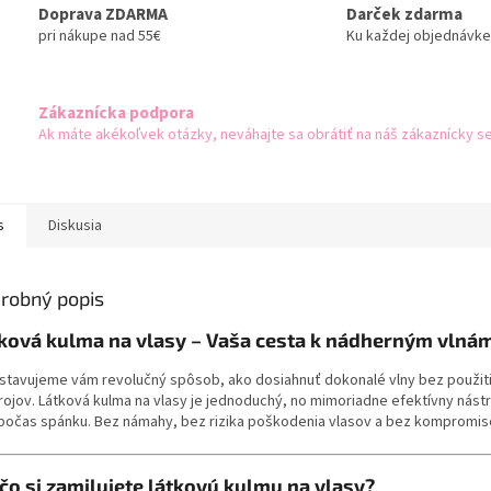
Doprava ZDARMA
Darček zdarma
pri nákupe nad 55€
Ku každej objednávke
Zákaznícka podpora
Ak máte akékoľvek otázky, neváhajte sa obrátiť na náš zákaznícky se
s
Diskusia
robný popis
ková kulma na vlasy – Vaša cesta k nádherným vlná
stavujeme vám revolučný spôsob, ako dosiahnuť dokonalé vlny bez použitia 
trojov. Látková kulma na vlasy je jednoduchý, no mimoriadne efektívny nást
 počas spánku. Bez námahy, bez rizika poškodenia vlasov a bez kompromis
čo si zamilujete látkovú kulmu na vlasy?