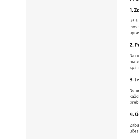
1. 
Už ž
inov
uprav
2. 
Na r
mater
spán
3. 
Nemus
každ
preb
4. 
Zabu
účes