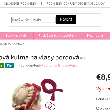
OBCHODNÉ PODMIENKY
PODMIENKY OCHRANY OSOBNÝCH ÚDAJOV
HĽADAŤ
Easy kanekalon
Príslušenstvo k zapletaniu
Kozmetika
na vlasy bordová
ová kulma na vlasy bordová
627
Priemerné
Neohodnotené
Podrobnosti hodnotenia
ka
Tip
hodnotenie
produktu
€8,
je
0,0
Jednotk
Vypre
z
cena:
5
hviezdičiek.
Položka 
Látková k