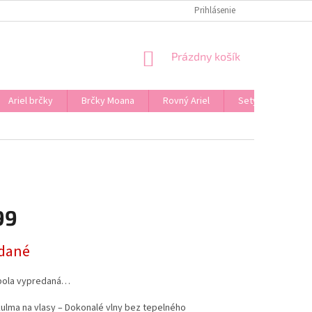
Prihlásenie
NÁKUPNÝ
Prázdny košík
KOŠÍK
Ariel brčky
Brčky Moana
Rovný Ariel
Sety
Značk
99
ová
dané
bola vypredaná…
ulma na vlasy – Dokonalé vlny bez tepelného