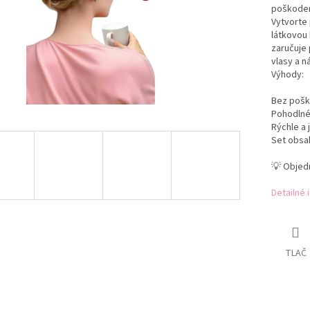
poškoden
Vytvorte 
látkovou
zaručuje 
vlasy a n
Výhody:
Bez pošk
Pohodlné
Rýchle a
Set obsa
💡 Objedn
Detailné 
TLAČ