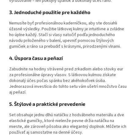
vyrušovanie – len pokojný spánok a dokonalý účes ráno.
3. Jednoduché použitie pre každého
Nemusíte byť profesionálnou kaderníčkou, aby ste dosiahli
úžasné výsledky. Použitie látkovej kulmy je intuitívne a zvládne
ho úplne každý. Stačí si vlasy natočiť podľa jednoduchého
návodu priloženého v balení, upevniť pomocou štýlových
gumičiek a ráno sa prebudiť s krásnymi, prirodzenými vlnami.
4. Úspora času a peňazí
Zabudnite na hodiny strávené pred zrkadlom alebo stovky eur
za profesionálne úpravy vlasov. S látkovou kulmou získate
dokonalý účes počas spánku bez akéhokoľvek úsilia.
Jednorazová investícia do tohto setu vám ušetrí množstvo času
aj peňazí.
5. Štýlové a praktické prevedenie
Set obsahuje jednu dlhú natáčku z hodvábneho materiálu a dve
elastické gumičky, ktoré nielenže pevne držia natáčku na
mieste, ale zároveň pôsobia ako elegantný doplnok. Môžete ich
používať aj samostatne na denné účesy.