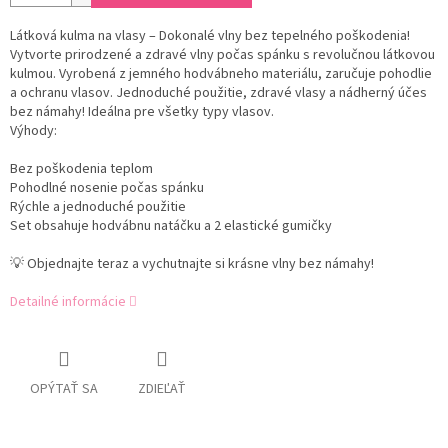
Látková kulma na vlasy – Dokonalé vlny bez tepelného poškodenia!
Vytvorte prirodzené a zdravé vlny počas spánku s revolučnou látkovou
kulmou. Vyrobená z jemného hodvábneho materiálu, zaručuje pohodlie
a ochranu vlasov. Jednoduché použitie, zdravé vlasy a nádherný účes
bez námahy! Ideálna pre všetky typy vlasov.
Výhody:
Bez poškodenia teplom
Pohodlné nosenie počas spánku
Rýchle a jednoduché použitie
Set obsahuje hodvábnu natáčku a 2 elastické gumičky
💡 Objednajte teraz a vychutnajte si krásne vlny bez námahy!
Detailné informácie
OPÝTAŤ SA
ZDIEĽAŤ