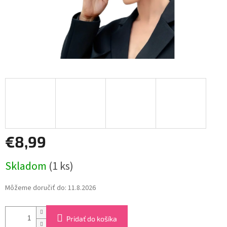
€8,99
Jednotková
Skladom
(1 ks)
cena:
Môžeme doručiť do:
11.8.2026
Pridať do košíka