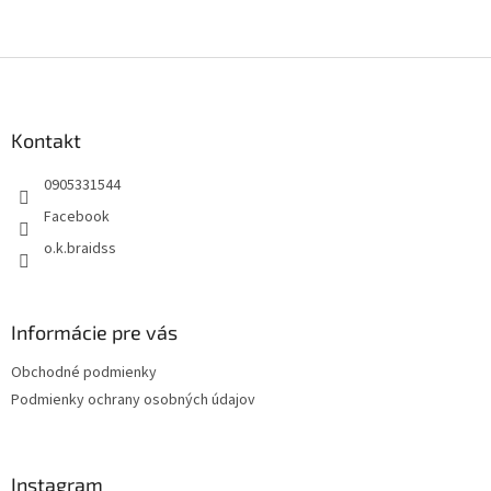
Z
á
p
ä
Kontakt
t
0905331544
i
e
Facebook
o.k.braidss
Informácie pre vás
Obchodné podmienky
Podmienky ochrany osobných údajov
Instagram