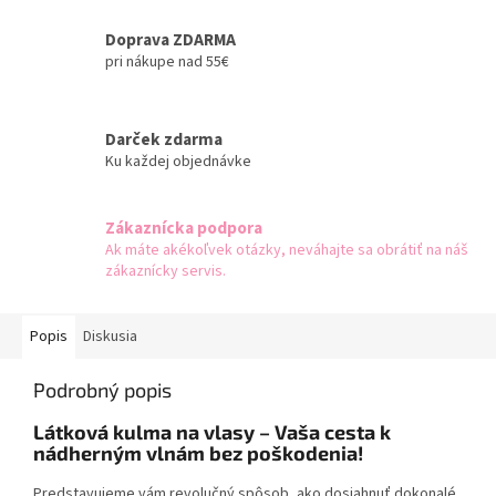
Doprava ZDARMA
pri nákupe nad 55€
Darček zdarma
Ku každej objednávke
Zákaznícka podpora
Ak máte akékoľvek otázky, neváhajte sa obrátiť na náš
zákaznícky servis.
Popis
Diskusia
Podrobný popis
Látková kulma na vlasy – Vaša cesta k
nádherným vlnám bez poškodenia!
Predstavujeme vám revolučný spôsob, ako dosiahnuť dokonalé