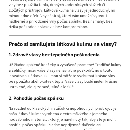
vlny bez použitia tepla, drahých kaderníckych služieb či
zložitých prístrojov. Látková kulma na vlasy je jednoduchý, no
mimoriadne efektívny nástroj, ktorý vám umožní vytvoriť
nádherné a prirodzené vlny počas spánku. Bez námahy, bez
rizika poškodenia vlasov a bez kompromisov.
Prečo si zamilujete látkovú kulmu na vlasy?
1. Zdravé vlasy bez tepelného poškodenia
Už žiadne spálené končeky a vysušené pramene! Tradičné kulmy
a žehličky môžu vaše vlasy nenávratne poškodiť, no s touto
inovatívnou látkovou kulmou si môžete vychutnať krásne vlny
bez použitia akéhokoľvek tepla. Vaše vlasy budú nielen krásne
upravené, ale aj zdravé, silné a lesklé.
2. Pohodlie počas spánku
Na rozdiel od klasických natáčok či nepohodlných prístrojov je
naša látková kulma vyrobená z extra mäkkého a jemného
hodvábneho materiálu, ktorý je navrhnutý tak, aby ste ju mohli
nosiť aj počas spánku. Žiadne nepríjemné tlačenie ani