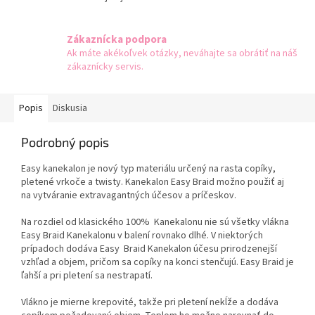
Zákaznícka podpora
Ak máte akékoľvek otázky, neváhajte sa obrátiť na náš
zákaznícky servis.
Popis
Diskusia
Podrobný popis
Easy kanekalon je nový typ materiálu určený na rasta copíky,
pletené vrkoče a twisty. Kanekalon Easy Braid možno použiť aj
na vytváranie extravagantných účesov a príčeskov.
Na rozdiel od klasického 100% Kanekalonu nie sú všetky vlákna
Easy Braid Kanekalonu v balení rovnako dlhé. V niektorých
prípadoch dodáva Easy Braid Kanekalon účesu prirodzenejší
vzhľad a objem, pričom sa copíky na konci stenčujú. Easy Braid je
ľahší a pri pletení sa nestrapatí.
Vlákno je mierne krepovité, takže pri pletení nekĺže a dodáva