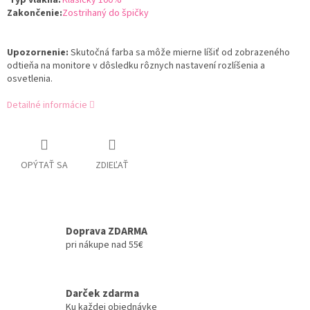
Typ vlákna
:
Klasický 100%
Zakončenie
:
Zostrihaný do špičky
Upozornenie:
Skutočná farba sa môže mierne líšiť od zobrazeného
odtieňa na monitore v dôsledku rôznych nastavení rozlíšenia a
osvetlenia.
Detailné informácie
OPÝTAŤ SA
ZDIEĽAŤ
Doprava ZDARMA
pri nákupe nad 55€
Darček zdarma
Ku každej objednávke