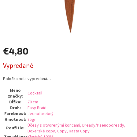
€4,80
Jednotková
Vypredané
cena:
Položka bola vypredaná…
Meno
Cocktail
značky
:
Dĺžka
:
70 cm
Druh
:
Easy Braid
Farebnosť
:
Jednofarebný
Hmotnosť
:
85gr
Účesy s otvorenými koncami, Dready/Pseudodready,
Použitie
:
Boxerské copy, Copy, Rasta Copy