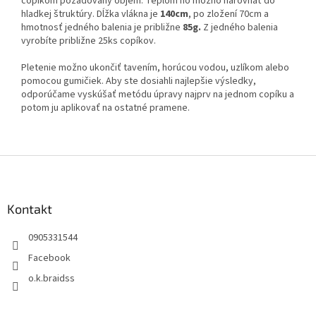
copíkom požadovaný objem. Teplom ho možno narovnať do
hladkej štruktúry. Dĺžka vlákna je
140cm
, po zložení 70cm a
hmotnosť jedného balenia je približne
85g.
Z jedného balenia
vyrobíte približne 25ks copíkov.
Pletenie možno ukončiť tavením, horúcou vodou, uzlíkom alebo
pomocou gumičiek. Aby ste dosiahli najlepšie výsledky,
odporúčame vyskúšať metódu úpravy najprv na jednom copíku a
potom ju aplikovať na ostatné pramene.
Z
á
p
ä
Kontakt
t
0905331544
i
e
Facebook
o.k.braidss