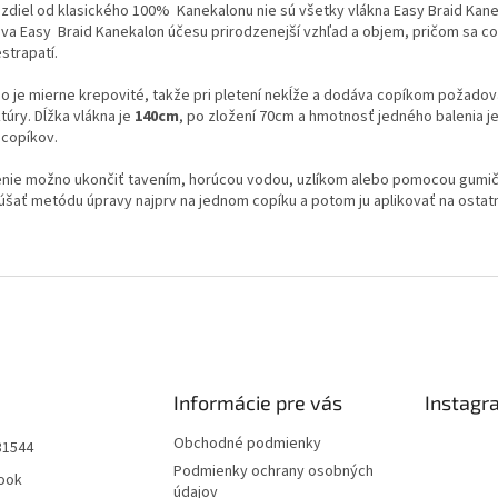
ozdiel od klasického 100% Kanekalonu nie sú všetky vlákna Easy Braid Kane
a Easy Braid Kanekalon účesu prirodzenejší vzhľad a objem, pričom sa copík
strapatí.
no je mierne krepovité, takže pri pletení nekĺže a dodáva copíkom požad
túry. Dĺžka vlákna je
140cm
, po zložení 70cm a hmotnosť jedného balenia je
 copíkov.
enie možno ukončiť tavením, horúcou vodou, uzlíkom alebo pomocou gumiči
úšať metódu úpravy najprv na jednom copíku a potom ju aplikovať na osta
Informácie pre vás
Instagr
Obchodné podmienky
31544
Podmienky ochrany osobných
ook
údajov