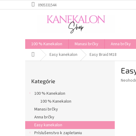
Prejsť
0905331544
na
obsah
100 % Kanekalon
Manasi brčky
Anna brčky
Domov
Easy kanekalon
Easy Braid M18
B
Eas
o
Preskočiť
č
Priemer
Neohod
Kategórie
kategórie
n
hodnote
ý
produkt
100 % Kanekalon
p
je
100 % Kanekalon
0,0
a
z
Manasi brčky
n
5
e
Anna brčky
hviezdič
l
Easy kanekalon
Príslušenstvo k zapletaniu