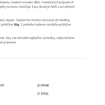
kalonu v balení rovnako dlhé. V niektorých prípadoch
y na konci stenčujú. Easy Braid je ľahší a pri pletení
ovaný objem. Teplom ho možno narovnať do hladkej
 približne
85g.
Z jedného balenia vyrobíte približne
ek. Aby ste dosiahli najlepšie výsledky, odporúčame
tné pramene.
am
o mne
O MNE