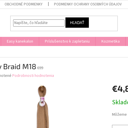
OBCHODNÉ PODMIENKY
PODMIENKY OCHRANY OSOBNÝCH ÚDAJOV
HĽADAŤ
Easy kanekalon
Príslušenstvo k zapletaniu
Kozmetika
y Braid M18
699
né
notené
Podrobnosti hodnotenia
nie
€4,
u
Jednotk
Skla
cena:
iek.
Môžeme d