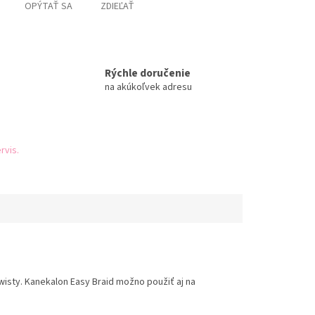
OPÝTAŤ SA
ZDIEĽAŤ
Rýchle doručenie
na akúkoľvek adresu
rvis.
wisty. Kanekalon Easy Braid možno použiť aj na