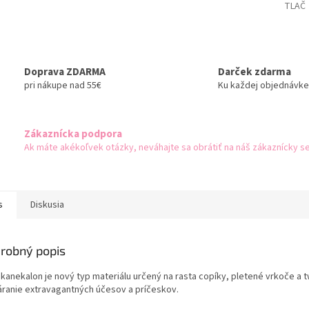
TLAČ
Doprava ZDARMA
Darček zdarma
pri nákupe nad 55€
Ku každej objednávke
Zákaznícka podpora
Ak máte akékoľvek otázky, neváhajte sa obrátiť na náš zákaznícky se
s
Diskusia
robný popis
 kanekalon je nový typ materiálu určený na rasta copíky, pletené vrkoče a t
áranie extravagantných účesov a príčeskov.