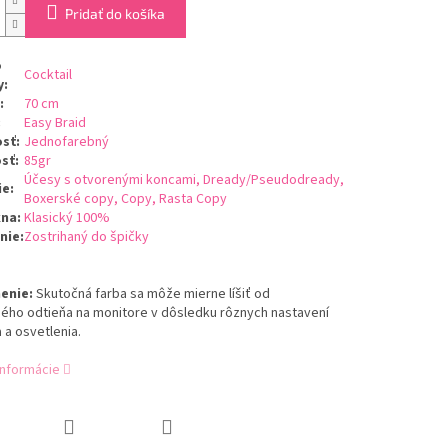
Pridať do košíka
o
Cocktail
y
:
:
70 cm
:
Easy Braid
osť
:
Jednofarebný
sť
:
85gr
Účesy s otvorenými koncami, Dready/Pseudodready,
ie
:
Boxerské copy, Copy, Rasta Copy
kna
:
Klasický 100%
nie
:
Zostrihaný do špičky
enie:
Skutočná farba sa môže mierne líšiť od
ého odtieňa na monitore v dôsledku rôznych nastavení
a a osvetlenia.
informácie