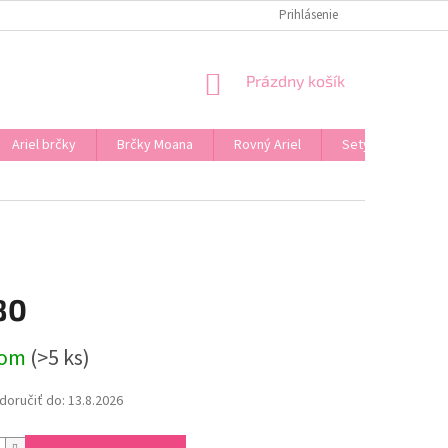
Prihlásenie
NÁKUPNÝ
Prázdny košík
KOŠÍK
Ariel brčky
Brčky Moana
Rovný Ariel
Sety
Značk
80
ová
dom
(>5 ks)
oručiť do:
13.8.2026