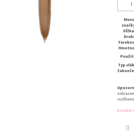
Men
značk
Dĺžka
Druh
Farebn
Hmotno
Použit
Typ vlá
Zakonče
Upozorn
zobrazen
rozlíšeni
Detailné 