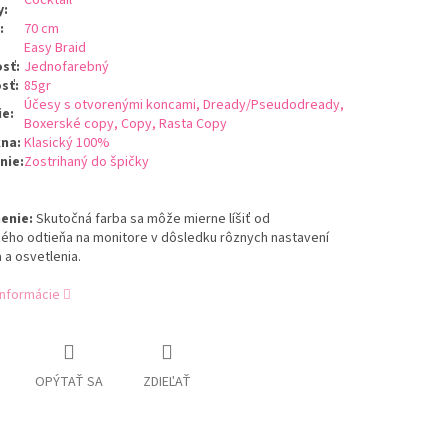
Cocktail
y
:
:
70 cm
:
Easy Braid
osť
:
Jednofarebný
sť
:
85gr
Účesy s otvorenými koncami, Dready/Pseudodready,
ie
:
Boxerské copy, Copy, Rasta Copy
kna
:
Klasický 100%
nie
:
Zostrihaný do špičky
enie:
Skutočná farba sa môže mierne líšiť od
ého odtieňa na monitore v dôsledku rôznych nastavení
a a osvetlenia.
informácie
OPÝTAŤ SA
ZDIEĽAŤ