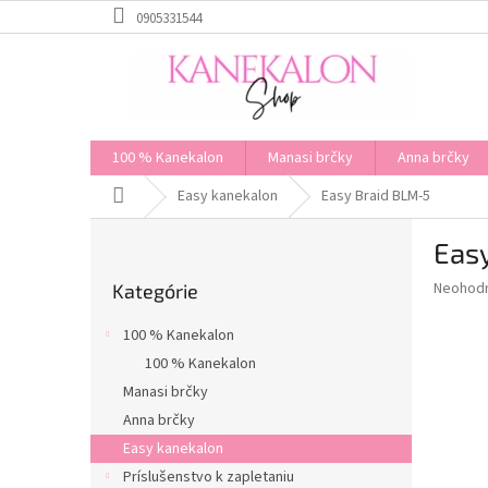
Prejsť
0905331544
na
obsah
100 % Kanekalon
Manasi brčky
Anna brčky
Domov
Easy kanekalon
Easy Braid BLM-5
B
Eas
o
Preskočiť
č
Priemer
Neohod
Kategórie
kategórie
n
hodnote
ý
produkt
100 % Kanekalon
p
je
100 % Kanekalon
0,0
a
z
Manasi brčky
n
5
e
Anna brčky
hviezdič
l
Easy kanekalon
Príslušenstvo k zapletaniu