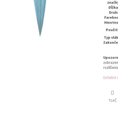
značk
Dĺžka
Druh
Farebn
Hmotno
Použit
Typ vlá
Zakonče
Upozorn
zobrazen
rozlíšeni
Detailné 
TLAČ