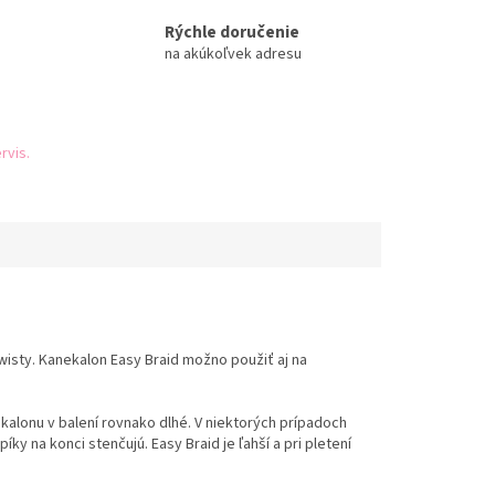
Rýchle doručenie
na akúkoľvek adresu
rvis.
wisty. Kanekalon Easy Braid možno použiť aj na
kalonu v balení rovnako dlhé. V niektorých prípadoch
y na konci stenčujú. Easy Braid je ľahší a pri pletení