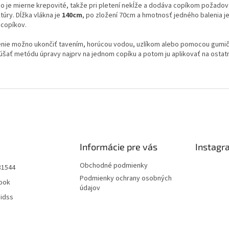
no je mierne krepovité, takže pri pletení nekĺže a dodáva copíkom požad
túry. Dĺžka vlákna je
140cm
, po zložení 70cm a hmotnosť jedného balenia je
 copíkov.
enie možno ukončiť tavením, horúcou vodou, uzlíkom alebo pomocou gumiči
úšať metódu úpravy najprv na jednom copíku a potom ju aplikovať na osta
Informácie pre vás
Instagr
Obchodné podmienky
31544
Podmienky ochrany osobných
ook
údajov
aidss