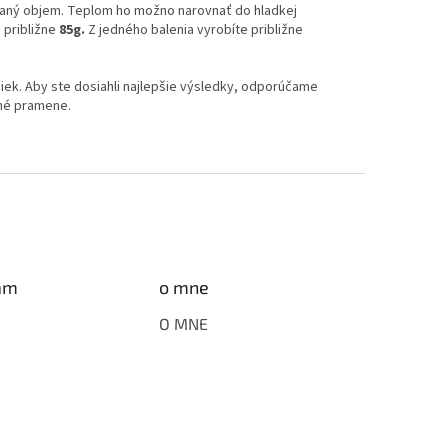
ovaný objem. Teplom ho možno narovnať do hladkej
 približne
85g.
Z jedného balenia vyrobíte približne
ek. Aby ste dosiahli najlepšie výsledky, odporúčame
tné pramene.
am
o mne
O MNE