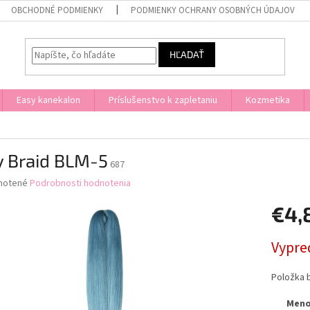
OBCHODNÉ PODMIENKY
PODMIENKY OCHRANY OSOBNÝCH ÚDAJOV
HĽADAŤ
Easy kanekalon
Príslušenstvo k zapletaniu
Kozmetika
y Braid BLM-5
687
né
notené
Podrobnosti hodnotenia
nie
€4,
u
Jednotk
Vypre
cena:
iek.
Položka 
Men