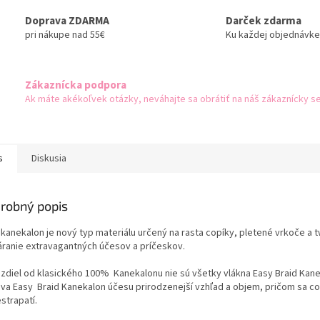
Doprava ZDARMA
Darček zdarma
pri nákupe nad 55€
Ku každej objednávke
Zákaznícka podpora
Ak máte akékoľvek otázky, neváhajte sa obrátiť na náš zákaznícky se
s
Diskusia
robný popis
 kanekalon je nový typ materiálu určený na rasta copíky, pletené vrkoče a t
áranie extravagantných účesov a príčeskov.
ozdiel od klasického 100% Kanekalonu nie sú všetky vlákna Easy Braid Kane
a Easy Braid Kanekalon účesu prirodzenejší vzhľad a objem, pričom sa copík
strapatí.