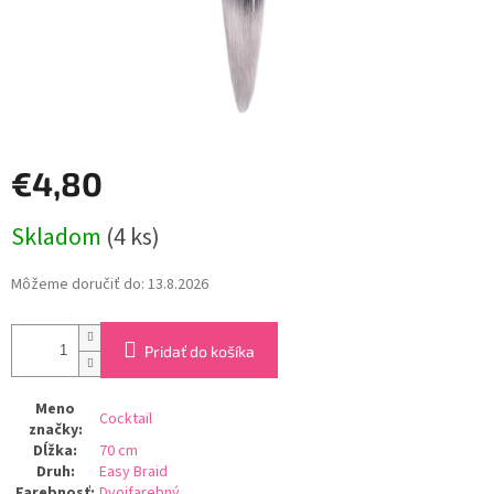
€4,80
Jednotková
Skladom
(4 ks)
cena:
Môžeme doručiť do:
13.8.2026
Pridať do košíka
Meno
Cocktail
značky
:
Dĺžka
:
70 cm
Druh
:
Easy Braid
Farebnosť
:
Dvojfarebný