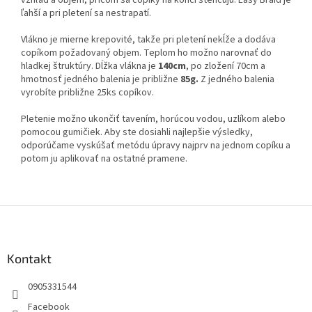
vzhľad a objem, pričom sa copíky na konci stenčujú. Easy Braid je
ľahší a pri pletení sa nestrapatí.
Vlákno je mierne krepovité, takže pri pletení nekĺže a dodáva
copíkom požadovaný objem. Teplom ho možno narovnať do
hladkej štruktúry. Dĺžka vlákna je
140cm
, po zložení 70cm a
hmotnosť jedného balenia je približne
85g.
Z jedného balenia
vyrobíte približne 25ks copíkov.
Pletenie možno ukončiť tavením, horúcou vodou, uzlíkom alebo
pomocou gumičiek. Aby ste dosiahli najlepšie výsledky,
odporúčame vyskúšať metódu úpravy najprv na jednom copíku a
potom ju aplikovať na ostatné pramene.
Z
á
p
ä
Kontakt
t
0905331544
i
e
Facebook