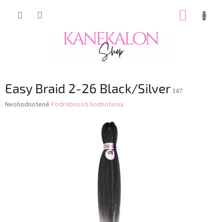
Prejsť
NÁKUP
na
obsah
KOŠÍK
Easy Braid 2-26 Black/Silver
347
Priemerné
Neohodnotené
Podrobnosti hodnotenia
hodnotenie
produktu
je
0,0
z
5
hviezdičiek.