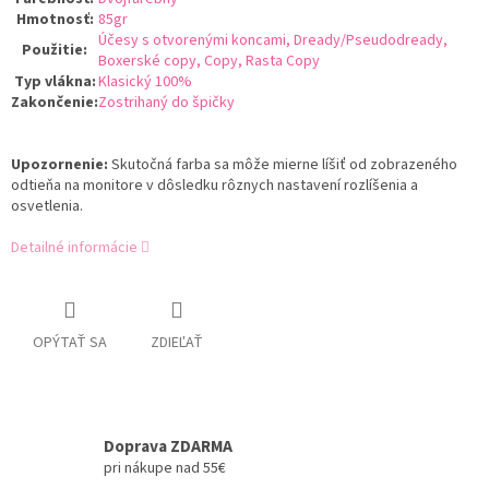
Hmotnosť
:
85gr
Účesy s otvorenými koncami, Dready/Pseudodready,
Použitie
:
Boxerské copy, Copy, Rasta Copy
Typ vlákna
:
Klasický 100%
Zakončenie
:
Zostrihaný do špičky
Upozornenie:
Skutočná farba sa môže mierne líšiť od zobrazeného
odtieňa na monitore v dôsledku rôznych nastavení rozlíšenia a
osvetlenia.
Detailné informácie
OPÝTAŤ SA
ZDIEĽAŤ
Doprava ZDARMA
pri nákupe nad 55€