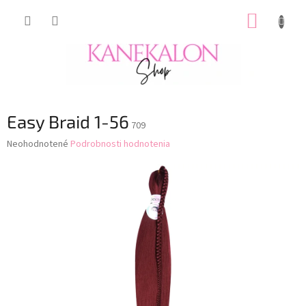
Prejsť
NÁKUP
na
obsah
KOŠÍK
Easy Braid 1-56
709
Priemerné
Neohodnotené
Podrobnosti hodnotenia
hodnotenie
produktu
je
0,0
z
5
hviezdičiek.