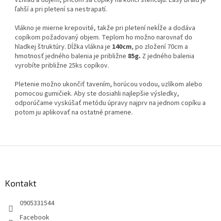
vzhľad a objem, pričom sa copíky na konci stenčujú. Easy Braid je
ľahší a pri pletení sa nestrapatí.
Vlákno je mierne krepovité, takže pri pletení nekĺže a dodáva
copíkom požadovaný objem. Teplom ho možno narovnať do
hladkej štruktúry. Dĺžka vlákna je
140cm
, po zložení 70cm a
hmotnosť jedného balenia je približne
85g.
Z jedného balenia
vyrobíte približne 25ks copíkov.
Pletenie možno ukončiť tavením, horúcou vodou, uzlíkom alebo
pomocou gumičiek. Aby ste dosiahli najlepšie výsledky,
odporúčame vyskúšať metódu úpravy najprv na jednom copíku a
potom ju aplikovať na ostatné pramene.
Z
á
p
ä
Kontakt
t
0905331544
i
e
Facebook