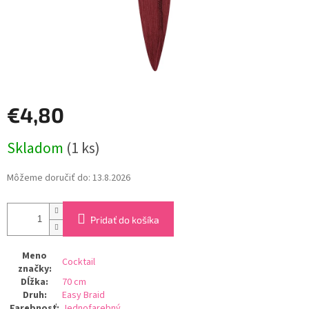
€4,80
Jednotková
Skladom
(1 ks)
cena:
Môžeme doručiť do:
13.8.2026
Pridať do košíka
Meno
Cocktail
značky
:
Dĺžka
:
70 cm
Druh
:
Easy Braid
Farebnosť
:
Jednofarebný