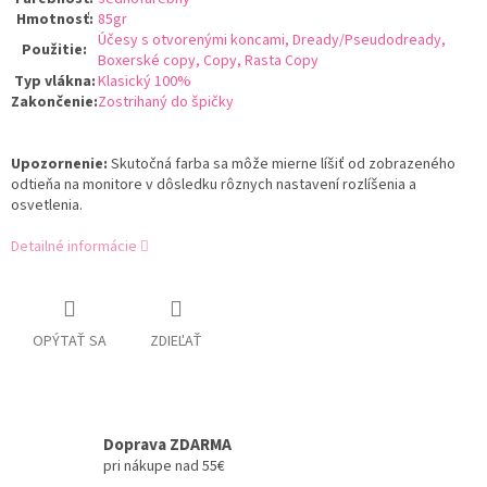
Hmotnosť
:
85gr
Účesy s otvorenými koncami, Dready/Pseudodready,
Použitie
:
Boxerské copy, Copy, Rasta Copy
Typ vlákna
:
Klasický 100%
Zakončenie
:
Zostrihaný do špičky
Upozornenie:
Skutočná farba sa môže mierne líšiť od zobrazeného
odtieňa na monitore v dôsledku rôznych nastavení rozlíšenia a
osvetlenia.
Detailné informácie
OPÝTAŤ SA
ZDIEĽAŤ
Doprava ZDARMA
pri nákupe nad 55€