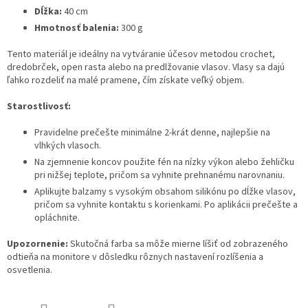
Dĺžka:
40 cm
Hmotnosť balenia:
300 g
Tento materiál je ideálny na vytváranie účesov metodou crochet,
dredobrček, open rasta alebo na predlžovanie vlasov. Vlasy sa dajú
ľahko rozdeliť na malé pramene, čím získate veľký objem.
Starostlivosť:
Pravidelne prečešte minimálne 2-krát denne, najlepšie na
vlhkých vlasoch.
Na zjemnenie koncov použite fén na nízky výkon alebo žehličku
pri nižšej teplote, pričom sa vyhnite prehnanému narovnaniu.
Aplikujte balzamy s vysokým obsahom silikónu po dĺžke vlasov,
pričom sa vyhnite kontaktu s korienkami. Po aplikácii prečešte a
opláchnite.
Upozornenie:
Skutočná farba sa môže mierne líšiť od zobrazeného
odtieňa na monitore v dôsledku rôznych nastavení rozlíšenia a
osvetlenia.