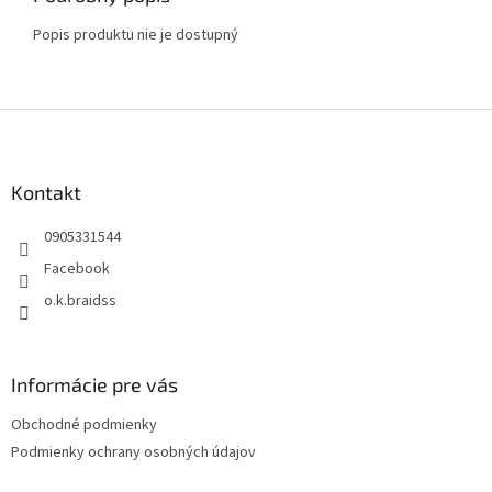
Popis produktu nie je dostupný
Z
á
p
ä
Kontakt
t
0905331544
i
e
Facebook
o.k.braidss
Informácie pre vás
Obchodné podmienky
Podmienky ochrany osobných údajov