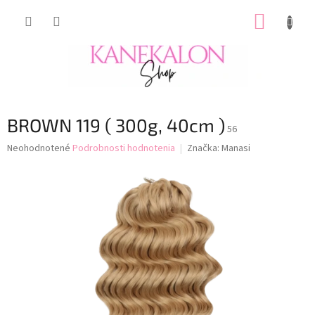
Prejsť
NÁKUP
na
obsah
KOŠÍK
BROWN 119 ( 300g, 40cm )
56
Priemerné
Neohodnotené
Podrobnosti hodnotenia
Značka:
Manasi
hodnotenie
produktu
je
0,0
z
5
hviezdičiek.