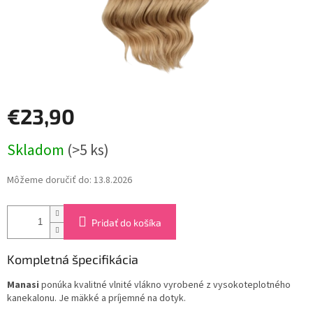
€23,90
Jednotková
Skladom
(>5 ks)
cena:
Môžeme doručiť do:
13.8.2026
Pridať do košíka
Kompletná špecifikácia
Manasi
ponúka kvalitné vlnité vlákno vyrobené z vysokoteplotného
kanekalonu. Je mäkké a príjemné na dotyk.