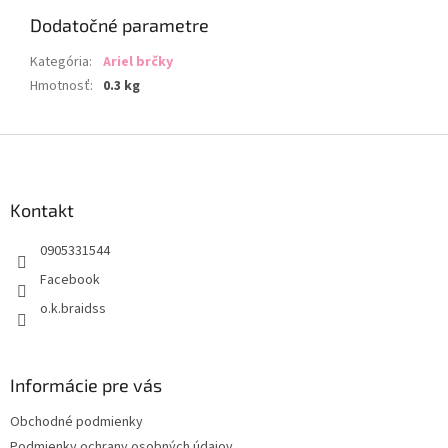
Chat
Dodatočné parametre
text
Kategória
:
Ariel brčky
Hmotnosť
:
0.3 kg
Z
á
p
ä
Kontakt
t
0905331544
i
e
Facebook
o.k.braidss
Informácie pre vás
Obchodné podmienky
Podmienky ochrany osobných údajov