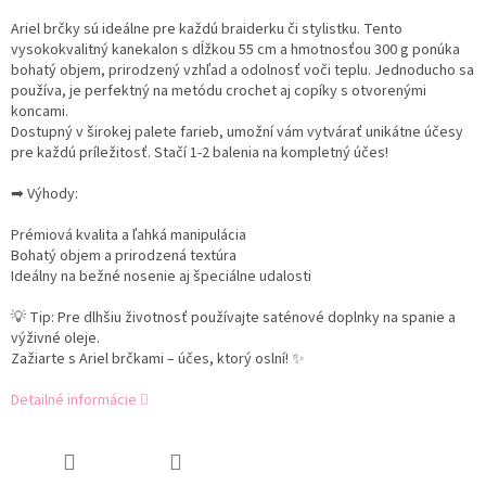
Ariel brčky sú ideálne pre každú braiderku či stylistku. Tento
vysokokvalitný kanekalon s dĺžkou 55 cm a hmotnosťou 300 g ponúka
bohatý objem, prirodzený vzhľad a odolnosť voči teplu. Jednoducho sa
používa, je perfektný na metódu crochet aj copíky s otvorenými
koncami.
Dostupný v širokej palete farieb, umožní vám vytvárať unikátne účesy
pre každú príležitosť. Stačí 1-2 balenia na kompletný účes!
➡ Výhody:
Prémiová kvalita a ľahká manipulácia
Bohatý objem a prirodzená textúra
Ideálny na bežné nosenie aj špeciálne udalosti
💡 Tip: Pre dlhšiu životnosť používajte saténové doplnky na spanie a
výživné oleje.
Zažiarte s Ariel brčkami – účes, ktorý oslní! ✨
Detailné informácie