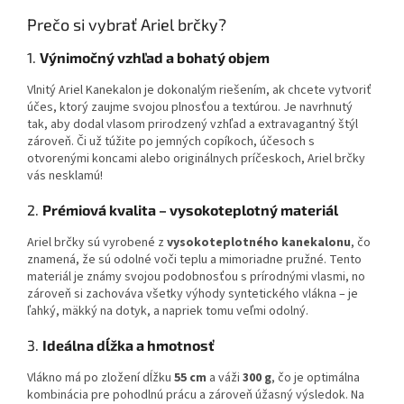
Prečo si vybrať Ariel brčky?
1.
Výnimočný vzhľad a bohatý objem
Vlnitý Ariel Kanekalon je dokonalým riešením, ak chcete vytvoriť
účes, ktorý zaujme svojou plnosťou a textúrou. Je navrhnutý
tak, aby dodal vlasom prirodzený vzhľad a extravagantný štýl
zároveň. Či už túžite po jemných copíkoch, účesoch s
otvorenými koncami alebo originálnych príčeskoch, Ariel brčky
vás nesklamú!
2.
Prémiová kvalita – vysokoteplotný materiál
Ariel brčky sú vyrobené z
vysokoteplotného kanekalonu
, čo
znamená, že sú odolné voči teplu a mimoriadne pružné. Tento
materiál je známy svojou podobnosťou s prírodnými vlasmi, no
zároveň si zachováva všetky výhody syntetického vlákna – je
ľahký, mäkký na dotyk, a napriek tomu veľmi odolný.
3.
Ideálna dĺžka a hmotnosť
Vlákno má po zložení dĺžku
55 cm
a váži
300 g
, čo je optimálna
kombinácia pre pohodlnú prácu a zároveň úžasný výsledok. Na