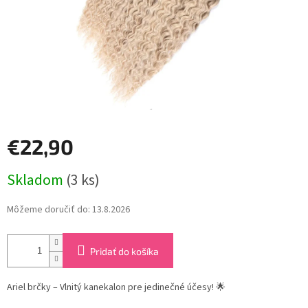
€22,90
Jednotková
Skladom
(3 ks)
cena:
Môžeme doručiť do:
13.8.2026
Pridať do košíka
Ariel brčky – Vlnitý kanekalon pre jedinečné účesy! 🌟