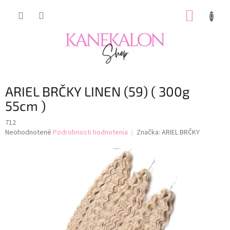
Prejsť
NÁKUP
na
obsah
KOŠÍK
ARIEL BRČKY LINEN (59) ( 300g
55cm )
712
Priemerné
Neohodnotené
Podrobnosti hodnotenia
Značka:
ARIEL BRČKY
hodnotenie
produktu
je
0,0
z
5
hviezdičiek.