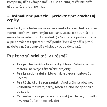
kompletný účes vám postačí už
1-2 balenia
, takže nielenže
ušetríte čas, ale aj peniaze.
4.
Jednoduché použitie – perfektné pre crochet aj
copíky
Ariel brčky sú ideálne na zapletanie metódou
crochet
alebo na
tvorbu copíkov s otvorenými koncami. Vďaka ich štruktúre je
manipulácia jednoduchá a výsledný účes vyzerá profesionálne
aj pri domácom zapletaní. Stačí použiť špeciálny háčik (ktorý
nájdete v našej ponuke!) a výsledok bude dokonalý.
Pre koho sú Ariel brčky určené?
Pre profesionálne braiderky
, ktoré hľadajú kvalitný
materiál na svoje zákaznícke projekty.
Pre kreatívne duše
, ktoré milujú experimentovať s
účesmi.
Pre tých, ktorí chcú zaujať
– Ariel brčky sú ideálnou
voľbou na festivaly, párty, fotenia alebo iné špeciálne
udalosti.
Pre milovníkov praktickosti a štýlu
– ľahké, pohodlné
a vyzerajú úžasne po celý deň.