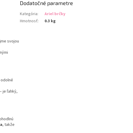
Dodatočné parametre
Kategória
:
Ariel brčky
Hmotnosť
:
0.3 kg
ujme svojou
enými
ú odolné
 je ľahký,
pohodlnú
ia
, takže