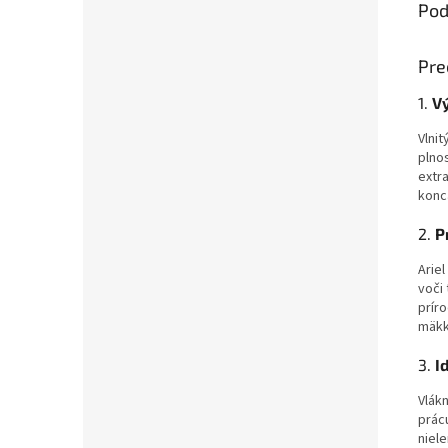
Pod
Pre
1.
V
Vlni
plno
extr
konc
2.
P
Arie
voči
prír
mäkk
3.
I
Vlák
prác
niele