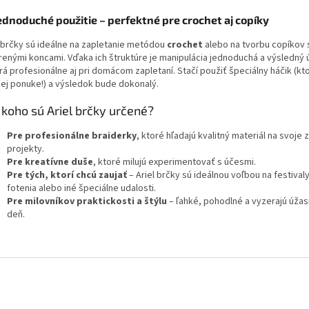
ednoduché použitie – perfektné pre crochet aj copíky
l brčky sú ideálne na zapletanie metódou
crochet
alebo na tvorbu copíkov 
renými koncami. Vďaka ich štruktúre je manipulácia jednoduchá a výsledný
rá profesionálne aj pri domácom zapletaní. Stačí použiť špeciálny háčik (kt
šej ponuke!) a výsledok bude dokonalý.
 koho sú Ariel brčky určené?
Pre profesionálne braiderky
, ktoré hľadajú kvalitný materiál na svoje
projekty.
Pre kreatívne duše
, ktoré milujú experimentovať s účesmi.
Pre tých, ktorí chcú zaujať
– Ariel brčky sú ideálnou voľbou na festivaly
fotenia alebo iné špeciálne udalosti.
Pre milovníkov praktickosti a štýlu
– ľahké, pohodlné a vyzerajú úžas
deň.