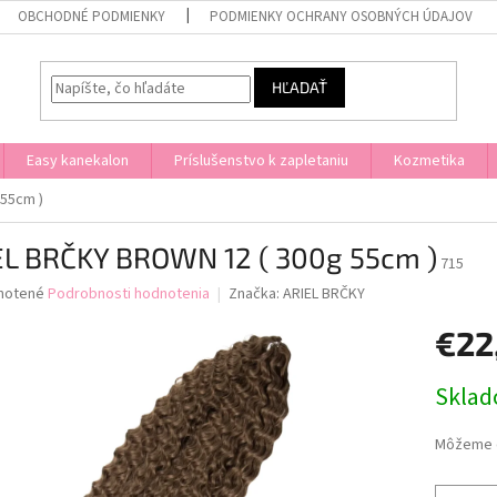
OBCHODNÉ PODMIENKY
PODMIENKY OCHRANY OSOBNÝCH ÚDAJOV
HĽADAŤ
Easy kanekalon
Príslušenstvo k zapletaniu
Kozmetika
 55cm )
EL BRČKY BROWN 12 ( 300g 55cm )
715
né
notené
Podrobnosti hodnotenia
Značka:
ARIEL BRČKY
nie
€22
u
Jednotk
Skla
cena:
iek.
Môžeme d