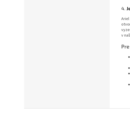
4.
J
Arie
otvo
vyze
v na
Pre
Chat
text
Z
á
p