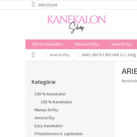
Prejsť
0905331544
na
obsah
100 % Kanekalon
Manasi brčky
Anna brčky
Domov
Ariel brčky
ARIEL BRČKY BROWN 12 ( 300g
B
ARI
o
Preskočiť
č
Priemer
Neohod
Kategórie
kategórie
n
hodnote
ý
produkt
100 % Kanekalon
p
je
100 % Kanekalon
0,0
a
z
Manasi brčky
n
5
e
Anna brčky
hviezdič
l
Easy kanekalon
Príslušenstvo k zapletaniu