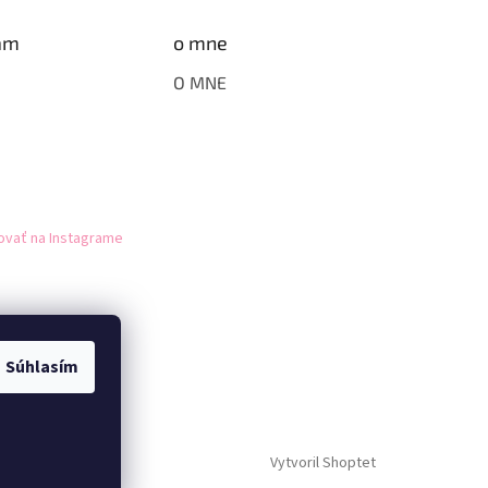
am
o mne
O MNE
ovať na Instagrame
Súhlasím
Vytvoril Shoptet