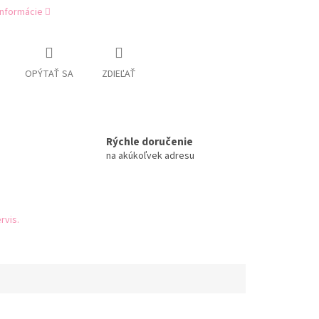
informácie
OPÝTAŤ SA
ZDIEĽAŤ
Rýchle doručenie
na akúkoľvek adresu
rvis.