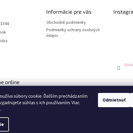
Informácie pre vás
Instagr
Obchodné podmienky
31544
Podmienky ochrany osobných
ook
údajov
aidss
Sled
e online
oužíva súbory cookie. Ďalším prechádzaním
Odmietnuť
yjadrujete súhlas s ich používaním. Viac
u
.
ie
né.