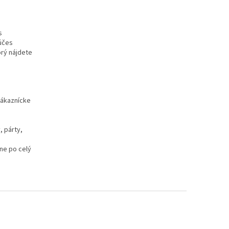
s
 účes
orý nájdete
 zákaznícke
, párty,
ne po celý