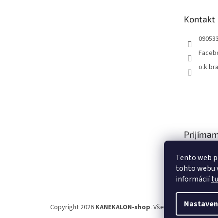
ä
t
Kontakt
i
e
09053
Faceb
o.k.br
Prijímam
platby
Tento web p
tohto webu v
informácií
t
Nastaven
Copyright 2026
KANEKALON-shop
. Všetky práva vyhrade