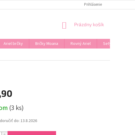
Prihlásenie
NÁKUPNÝ
Prázdny košík
KOŠÍK
Ariel brčky
Brčky Moana
Rovný Ariel
Sety
Značk
,90
ová
dom
(3 ks)
oručiť do:
13.8.2026