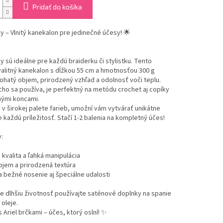
Pridať do košíka
ky – Vlnitý kanekalon pre jedinečné účesy! 🌟
ky sú ideálne pre každú braiderku či stylistku. Tento
alitný kanekalon s dĺžkou 55 cm a hmotnosťou 300 g
hatý objem, prirodzený vzhľad a odolnosť voči teplu.
ho sa používa, je perfektný na metódu crochet aj copíky
nými koncami.
v širokej palete farieb, umožní vám vytvárať unikátne
 každú príležitosť. Stačí 1-2 balenia na kompletný účes!
:
kvalita a ľahká manipulácia
bjem a prirodzená textúra
a bežné nosenie aj špeciálne udalosti
re dlhšiu životnosť používajte saténové doplnky na spanie
 oleje.
s Ariel brčkami – účes, ktorý oslní! ✨