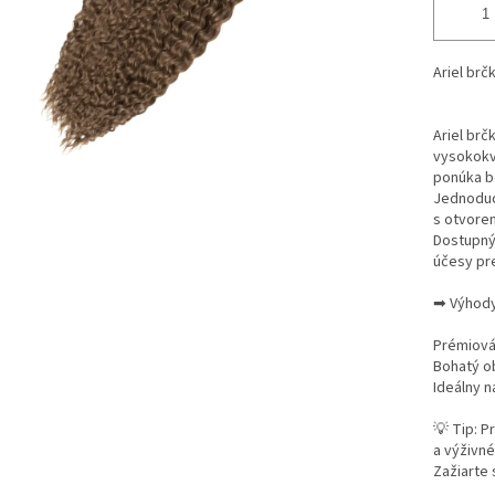
Ariel brč
Ariel brč
vysokokv
ponúka bo
Jednoduc
s otvore
Dostupný 
účesy pre
➡ Výhody
Prémiová 
Bohatý o
Ideálny n
💡 Tip: P
a výživné
Zažiarte 