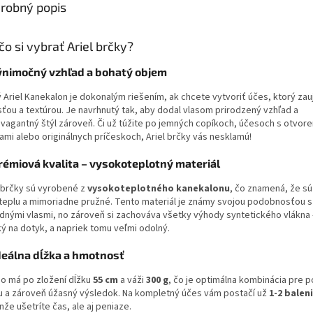
robný popis
čo si vybrať Ariel brčky?
ýnimočný vzhľad a bohatý objem
tý Ariel Kanekalon je dokonalým riešením, ak chcete vytvoriť účes, ktorý za
sťou a textúrou. Je navrhnutý tak, aby dodal vlasom prirodzený vzhľad a
avagantný štýl zároveň. Či už túžite po jemných copíkoch, účesoch s otvor
ami alebo originálnych príčeskoch, Ariel brčky vás nesklamú!
rémiová kvalita – vysokoteplotný materiál
l brčky sú vyrobené z
vysokoteplotného kanekalonu
, čo znamená, že s
 teplu a mimoriadne pružné. Tento materiál je známy svojou podobnosťou s
odnými vlasmi, no zároveň si zachováva všetky výhody syntetického vlákna –
ý na dotyk, a napriek tomu veľmi odolný.
deálna dĺžka a hmotnosť
no má po zložení dĺžku
55 cm
a váži
300 g
, čo je optimálna kombinácia pre 
u a zároveň úžasný výsledok. Na kompletný účes vám postačí už
1-2 balen
nže ušetríte čas, ale aj peniaze.