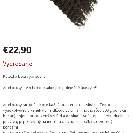
€22,90
Jednotková
Vypredané
cena:
Položka bola vypredaná…
Ariel brčky – Vlnitý kanekalon pre jedinečné účesy! 🌟
Ariel brčky sú ideálne pre každú braiderku či stylistku. Tento
vysokokvalitný kanekalon s dĺžkou 55 cm a hmotnosťou 300 g ponúka
bohatý objem, prirodzený vzhľad a odolnosť voči teplu. Jednoducho sa
používa, je perfektný na metódu crochet aj copíky s otvorenými
koncami.