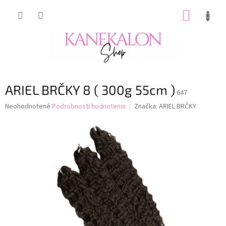
Prejsť
NÁKUP
na
obsah
KOŠÍK
ARIEL BRČKY 8 ( 300g 55cm )
647
Priemerné
Neohodnotené
Podrobnosti hodnotenia
Značka:
ARIEL BRČKY
hodnotenie
produktu
je
0,0
z
5
hviezdičiek.