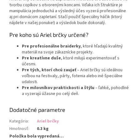
tvorbu copíkov s otvorenými koncami. Vďaka ich štruktúre je
manipulácia jednoduchá a výsledný účes vyzerá profesionálne
aj pri domácom zapletaní. Stačí použiť špeciálny háčik (ktorý
nájdete v našej ponuke!) a výsledok bude dokonalý.
Pre koho sú Ariel brčky určené?
Pre profesionálne braiderky
, ktoré hľadajú kvalitný
materiál na svoje zákaznícke projekty.
Pre kreatívne duše
, ktoré milujú experimentovať s
účesmi.
Pre tých, ktorí chcú zaujať
– Ariel brčky sú ideálnou
voľbou na festivaly, párty, fotenia alebo iné špeciálne
udalosti.
Pre milovníkov praktickosti a štýlu
– ľahké, pohodlné
a vyzerajú úžasne po celý deň.
Chat
Dodatočné parametre
text
Kategória
:
Ariel brčky
Hmotnosť
:
0.3 kg
Položka bola vypredaná…