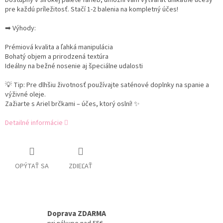
Dostupný v širokej palete farieb, umožní vám vytvárať unikátne účesy
pre každú príležitosť. Stačí 1-2 balenia na kompletný účes!
➡ Výhody:
Prémiová kvalita a ľahká manipulácia
Bohatý objem a prirodzená textúra
Ideálny na bežné nosenie aj špeciálne udalosti
💡 Tip: Pre dlhšiu životnosť používajte saténové doplnky na spanie a
výživné oleje.
Zažiarte s Ariel brčkami – účes, ktorý oslní! ✨
Detailné informácie
OPÝTAŤ SA
ZDIEĽAŤ
Doprava ZDARMA