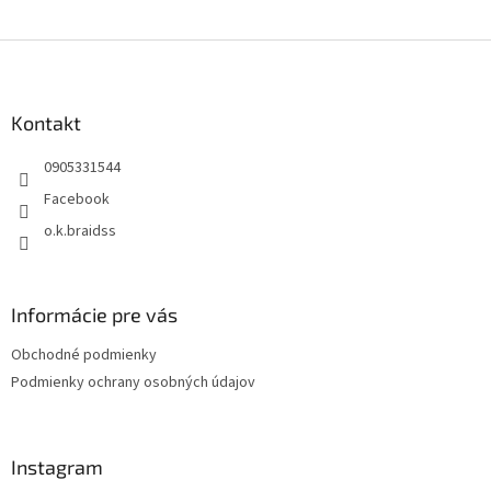
Z
á
p
ä
Kontakt
t
0905331544
i
e
Facebook
o.k.braidss
Informácie pre vás
Obchodné podmienky
Podmienky ochrany osobných údajov
Instagram