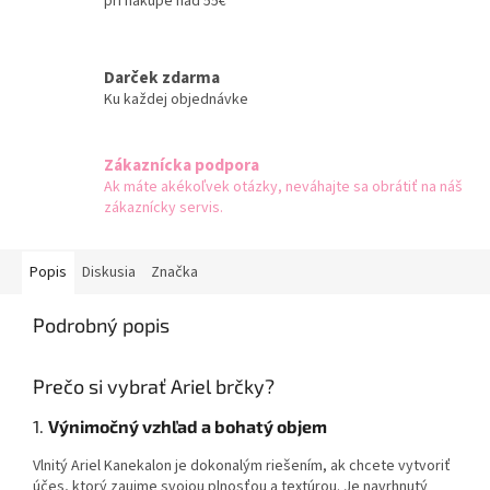
pri nákupe nad 55€
Darček zdarma
Ku každej objednávke
Zákaznícka podpora
Ak máte akékoľvek otázky, neváhajte sa obrátiť na náš
zákaznícky servis.
Popis
Diskusia
Značka
Podrobný popis
Prečo si vybrať Ariel brčky?
1.
Výnimočný vzhľad a bohatý objem
Vlnitý Ariel Kanekalon je dokonalým riešením, ak chcete vytvoriť
účes, ktorý zaujme svojou plnosťou a textúrou. Je navrhnutý