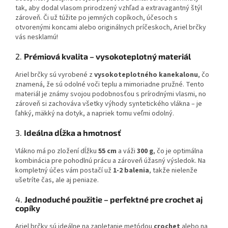
tak, aby dodal vlasom prirodzený vzhľad a extravagantný štýl
zároveň. Či už túžite po jemných copíkoch, účesoch s
otvorenými koncami alebo originálnych príčeskoch, Ariel brčky
vás nesklamú!
2.
Prémiová kvalita – vysokoteplotný materiál
Ariel brčky sú vyrobené z
vysokoteplotného kanekalonu
, čo
znamená, že sú odolné voči teplu a mimoriadne pružné. Tento
materiál je známy svojou podobnosťou s prírodnými vlasmi, no
zároveň si zachováva všetky výhody syntetického vlákna – je
ľahký, mäkký na dotyk, a napriek tomu veľmi odolný.
3.
Ideálna dĺžka a hmotnosť
Vlákno má po zložení dĺžku
55 cm
a váži
300 g
, čo je optimálna
kombinácia pre pohodlnú prácu a zároveň úžasný výsledok. Na
kompletný účes vám postačí už
1-2 balenia
, takže nielenže
ušetríte čas, ale aj peniaze.
4.
Jednoduché použitie – perfektné pre crochet aj
copíky
Ariel brčky sú ideálne na zapletanie metódou
crochet
alebo na