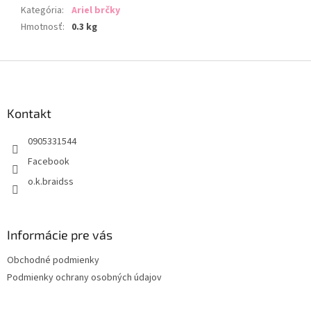
Kategória
:
Ariel brčky
Hmotnosť
:
0.3 kg
Z
á
p
ä
Kontakt
t
0905331544
i
e
Facebook
o.k.braidss
Informácie pre vás
Obchodné podmienky
Podmienky ochrany osobných údajov