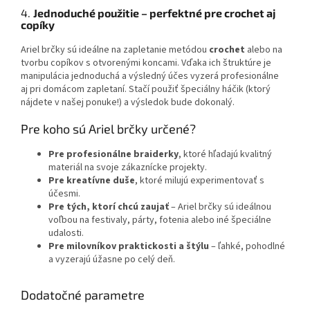
4.
Jednoduché použitie – perfektné pre crochet aj
copíky
Ariel brčky sú ideálne na zapletanie metódou
crochet
alebo na
tvorbu copíkov s otvorenými koncami. Vďaka ich štruktúre je
manipulácia jednoduchá a výsledný účes vyzerá profesionálne
aj pri domácom zapletaní. Stačí použiť špeciálny háčik (ktorý
nájdete v našej ponuke!) a výsledok bude dokonalý.
Pre koho sú Ariel brčky určené?
Pre profesionálne braiderky
, ktoré hľadajú kvalitný
materiál na svoje zákaznícke projekty.
Pre kreatívne duše
, ktoré milujú experimentovať s
účesmi.
Pre tých, ktorí chcú zaujať
– Ariel brčky sú ideálnou
voľbou na festivaly, párty, fotenia alebo iné špeciálne
udalosti.
Pre milovníkov praktickosti a štýlu
– ľahké, pohodlné
a vyzerajú úžasne po celý deň.
Chat
Dodatočné parametre
text