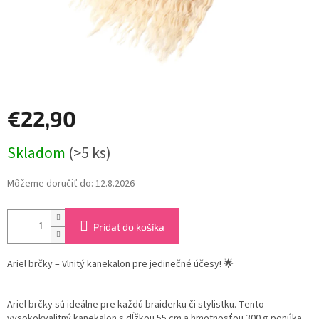
€22,90
Jednotková
Skladom
(>5 ks)
cena:
Môžeme doručiť do:
12.8.2026
Pridať do košíka
Ariel brčky – Vlnitý kanekalon pre jedinečné účesy! 🌟
Ariel brčky sú ideálne pre každú braiderku či stylistku. Tento
vysokokvalitný kanekalon s dĺžkou 55 cm a hmotnosťou 300 g ponúka