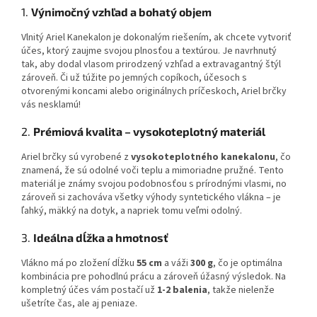
1.
Výnimočný vzhľad a bohatý objem
Vlnitý Ariel Kanekalon je dokonalým riešením, ak chcete vytvoriť
účes, ktorý zaujme svojou plnosťou a textúrou. Je navrhnutý
tak, aby dodal vlasom prirodzený vzhľad a extravagantný štýl
zároveň. Či už túžite po jemných copíkoch, účesoch s
otvorenými koncami alebo originálnych príčeskoch, Ariel brčky
vás nesklamú!
2.
Prémiová kvalita – vysokoteplotný materiál
Ariel brčky sú vyrobené z
vysokoteplotného kanekalonu
, čo
znamená, že sú odolné voči teplu a mimoriadne pružné. Tento
materiál je známy svojou podobnosťou s prírodnými vlasmi, no
zároveň si zachováva všetky výhody syntetického vlákna – je
ľahký, mäkký na dotyk, a napriek tomu veľmi odolný.
3.
Ideálna dĺžka a hmotnosť
Vlákno má po zložení dĺžku
55 cm
a váži
300 g
, čo je optimálna
kombinácia pre pohodlnú prácu a zároveň úžasný výsledok. Na
kompletný účes vám postačí už
1-2 balenia
, takže nielenže
ušetríte čas, ale aj peniaze.