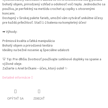
bohatý objem, prirodzený vzhľad a odolnosť voči teplu. Jednoducho sa
používa, je perfektný na metódu crochet aj copíky s otvorenými
koncami.
Dostupný v širokej palete farieb, umožní vám vytvárať unikátne účesy
pre každú príležitosť. Stačí 1-2 balenia na kompletný účes!
➡ Výhody:
Prémiová kvalita a ľahká manipulácia
Bohatý objem a prirodzená textúra
Ideálny na bežné nosenie aj špeciálne udalosti
💡 Tip: Pre dlhšiu životnosť používajte saténové doplnky na spanie a
výživné oleje.
Zažiarte s Ariel brčkami – účes, ktorý oslní! ✨
Detailné informácie
OPÝTAŤ SA
ZDIEĽAŤ