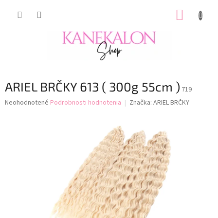
Prejsť
NÁKUP
na
obsah
KOŠÍK
ARIEL BRČKY 613 ( 300g 55cm )
719
Priemerné
Neohodnotené
Podrobnosti hodnotenia
Značka:
ARIEL BRČKY
hodnotenie
produktu
je
0,0
z
5
hviezdičiek.