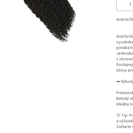
Ariel brč
Ariel brč
vysokokv
ponúka bo
Jednoduc
s otvore
Dostupný 
účesy pre
➡ Výhody
Prémiová 
Bohatý o
Ideálny n
💡 Tip: P
a výživné
Zažiarte 