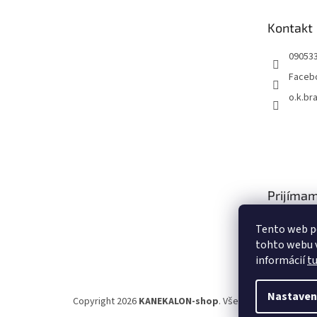
ä
t
Kontakt
i
e
09053
Faceb
o.k.br
Prijímam
platby
Tento web p
tohto webu v
informácií
t
Nastaven
Copyright 2026
KANEKALON-shop
. Všetky práva vyhrade