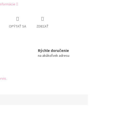
informácie
OPÝTAŤ SA
ZDIEĽAŤ
Rýchle doručenie
na akúkoľvek adresu
rvis.