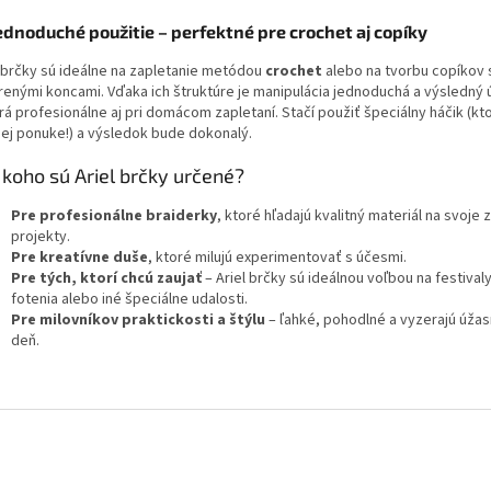
ednoduché použitie – perfektné pre crochet aj copíky
l brčky sú ideálne na zapletanie metódou
crochet
alebo na tvorbu copíkov 
renými koncami. Vďaka ich štruktúre je manipulácia jednoduchá a výsledný
rá profesionálne aj pri domácom zapletaní. Stačí použiť špeciálny háčik (kt
šej ponuke!) a výsledok bude dokonalý.
 koho sú Ariel brčky určené?
Pre profesionálne braiderky
, ktoré hľadajú kvalitný materiál na svoje
projekty.
Pre kreatívne duše
, ktoré milujú experimentovať s účesmi.
Pre tých, ktorí chcú zaujať
– Ariel brčky sú ideálnou voľbou na festivaly
fotenia alebo iné špeciálne udalosti.
Pre milovníkov praktickosti a štýlu
– ľahké, pohodlné a vyzerajú úžas
deň.