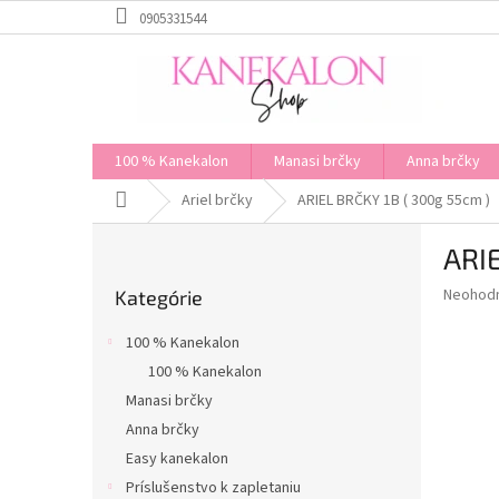
Prejsť
0905331544
na
obsah
100 % Kanekalon
Manasi brčky
Anna brčky
Domov
Ariel brčky
ARIEL BRČKY 1B ( 300g 55cm )
B
ARIE
o
Preskočiť
č
Priemer
Neohod
Kategórie
kategórie
n
hodnote
ý
produkt
100 % Kanekalon
p
je
100 % Kanekalon
0,0
a
z
Manasi brčky
n
5
e
Anna brčky
hviezdič
l
Easy kanekalon
Príslušenstvo k zapletaniu