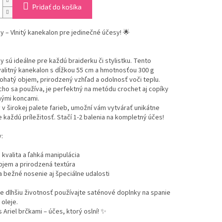
Pridať do košíka
ky – Vlnitý kanekalon pre jedinečné účesy! 🌟
ky sú ideálne pre každú braiderku či stylistku. Tento
alitný kanekalon s dĺžkou 55 cm a hmotnosťou 300 g
hatý objem, prirodzený vzhľad a odolnosť voči teplu.
ho sa používa, je perfektný na metódu crochet aj copíky
nými koncami.
v širokej palete farieb, umožní vám vytvárať unikátne
 každú príležitosť. Stačí 1-2 balenia na kompletný účes!
:
kvalita a ľahká manipulácia
bjem a prirodzená textúra
a bežné nosenie aj špeciálne udalosti
re dlhšiu životnosť používajte saténové doplnky na spanie
 oleje.
s Ariel brčkami – účes, ktorý oslní! ✨