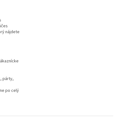
s
 účes
orý nájdete
 zákaznícke
, párty,
ne po celý