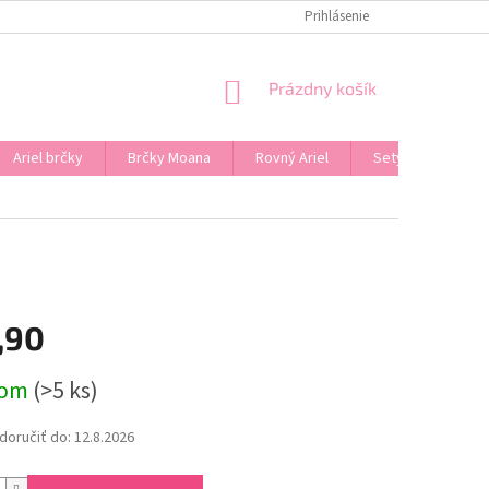
Prihlásenie
NÁKUPNÝ
Prázdny košík
KOŠÍK
Ariel brčky
Brčky Moana
Rovný Ariel
Sety
Značk
,90
ová
dom
(>5 ks)
oručiť do:
12.8.2026