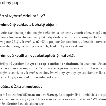
robný popis
čo si vybrať Ariel brčky?
ýnimočný vzhľad a bohatý objem
tý Ariel Kanekalon je dokonalým riešením, ak chcete vytvoriť účes, ktorý za
sťou a textúrou. Je navrhnutý tak, aby dodal vlasom prirodzený vzhľad a
avagantný štýl zároveň. Či už túžite po jemných copíkoch, účesoch s otvor
ami alebo originálnych príčeskoch, Ariel brčky vás nesklamú!
rémiová kvalita – vysokoteplotný materiál
l brčky sú vyrobené z
vysokoteplotného kanekalonu
, čo znamená, že s
 teplu a mimoriadne pružné. Tento materiál je známy svojou podobnosťou s
odnými vlasmi, no zároveň si zachováva všetky výhody syntetického vlákna –
ý na dotyk, a napriek tomu veľmi odolný.
deálna dĺžka a hmotnosť
no má po zložení dĺžku
55 cm
a váži
300 g
, čo je optimálna kombinácia pre 
u a zároveň úžasný výsledok. Na kompletný účes vám postačí už
1-2 balen
nže ušetríte čas, ale aj peniaze.