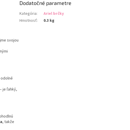
Dodatočné parametre
Kategória
:
Ariel brčky
Hmotnosť
:
0.3 kg
ujme svojou
enými
ú odolné
 je ľahký,
pohodlnú
ia
, takže