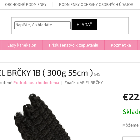
OBCHODNÉ PODMIENKY
PODMIENKY OCHRANY OSOBNÝCH ÚDAJOV
HĽADAŤ
Easy kanekalon
Príslušenstvo k zapletaniu
Kozmetika
L BRČKY 1B ( 300g 55cm )
645
né
notené
Podrobnosti hodnotenia
Značka:
ARIEL BRČKY
nie
€22
u
Jednotk
Skla
cena:
iek.
Môžeme d