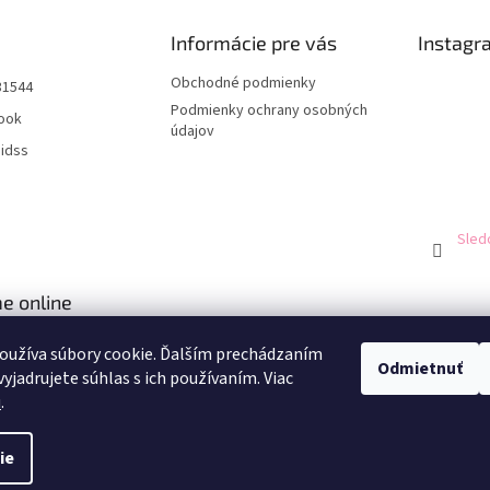
Informácie pre vás
Instagr
Obchodné podmienky
31544
Podmienky ochrany osobných
ook
údajov
aidss
Sled
e online
oužíva súbory cookie. Ďalším prechádzaním
Odmietnuť
yjadrujete súhlas s ich používaním. Viac
u
.
ie
né.