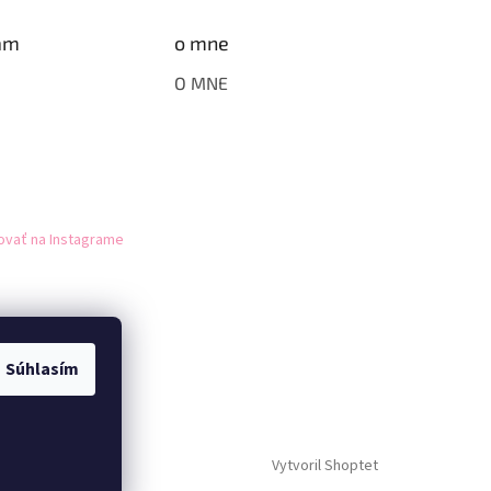
am
o mne
O MNE
ovať na Instagrame
Súhlasím
Vytvoril Shoptet