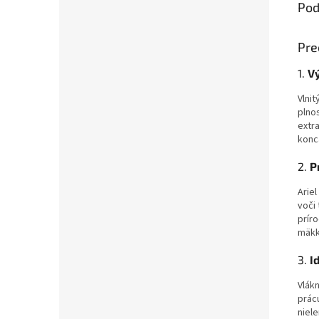
Pod
Pre
1.
V
Vlni
plno
extr
konc
2.
P
Arie
voči
prír
mäkk
3.
I
Vlák
prác
niele