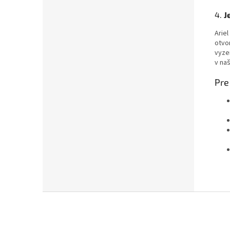
4.
J
Arie
otvo
vyze
v na
Pre
Chat
text
Z
á
p