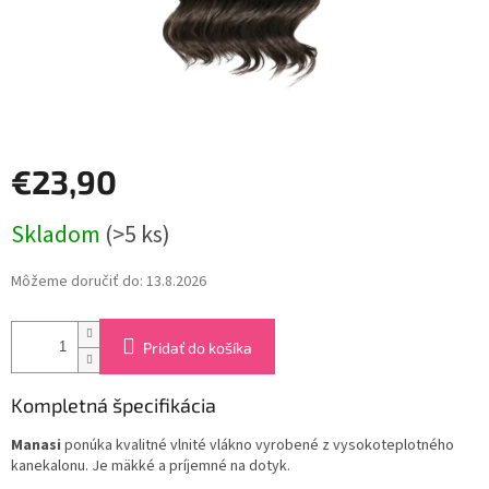
€23,90
Jednotková
Skladom
(>5 ks)
cena:
Môžeme doručiť do:
13.8.2026
Pridať do košíka
Kompletná špecifikácia
Manasi
ponúka kvalitné vlnité vlákno vyrobené z vysokoteplotného
kanekalonu. Je mäkké a príjemné na dotyk.