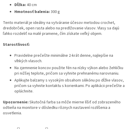
Dĺžka:
40 cm
Hmotnosť balenia:
300 g
Tento materiál je ideálny na vytváranie účesov metodou crochet,
dredobrček, open rasta alebo na predlžovanie vlasov. Vlasy sa dajú
ľahko rozdeliť na malé pramene, čím získate veľký objem.
Starostlivosť:
Pravidelne prečešte minimálne 2-krát denne, najlepšie na
vlhkých vlasoch.
Na zjemnenie koncov použite fén na nízky výkon alebo žehličku
pri nižšej teplote, pričom sa vyhnite prehnanému narovnaniu.
Aplikujte balzamy s vysokým obsahom silikónu po dĺžke vlasov,
pričom sa vyhnite kontaktu s korienkami. Po aplikácii prečešte a
opláchnite.
Upozornenie:
Skutočná farba sa môže mierne líšiť od zobrazeného
odtieňa na monitore v dôsledku rôznych nastavení rozlíšenia a
osvetlenia.