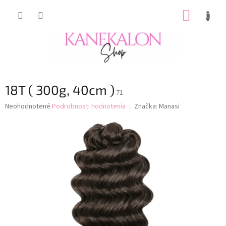
Prejsť
NÁKUP
na
obsah
KOŠÍK
18T ( 300g, 40cm )
71
Priemerné
Neohodnotené
Podrobnosti hodnotenia
Značka:
Manasi
hodnotenie
produktu
je
0,0
z
5
hviezdičiek.