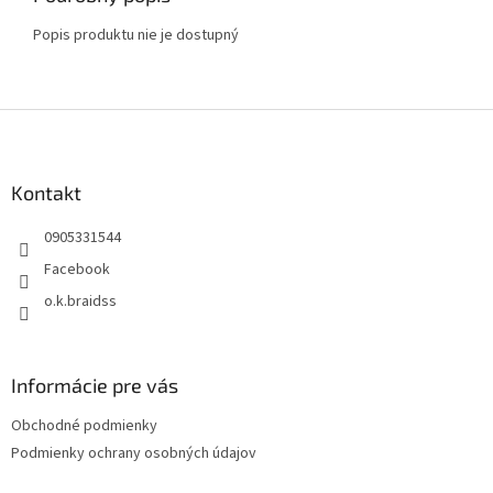
Popis produktu nie je dostupný
Z
á
p
ä
Kontakt
t
0905331544
i
e
Facebook
o.k.braidss
Informácie pre vás
Obchodné podmienky
Podmienky ochrany osobných údajov