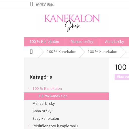
Prejsť
0905331544
na
obsah
100 % Kanekalon
Manasi brčky
Anna brčky
Domov
100 % Kanekalon
100 % Kanekalon
B
100 
o
Preskočiť
č
Kategórie
kategórie
Viac z
n
ý
100 % Kanekalon
p
100 % Kanekalon
a
Manasi brčky
n
e
Anna brčky
l
Easy kanekalon
Príslušenstvo k zapletaniu