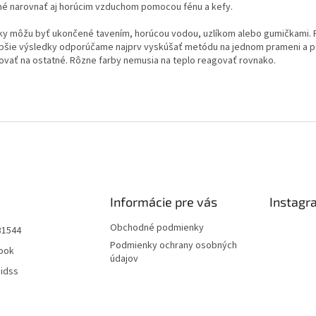
é narovnať aj horúcim vzduchom pomocou fénu a kefy.
ky môžu byť ukončené tavením, horúcou vodou, uzlíkom alebo gumičkami. 
epšie výsledky odporúčame najprv vyskúšať metódu na jednom prameni a p
kovať na ostatné. Rôzne farby nemusia na teplo reagovať rovnako.
Informácie pre vás
Instagr
Obchodné podmienky
31544
Podmienky ochrany osobných
ook
údajov
aidss