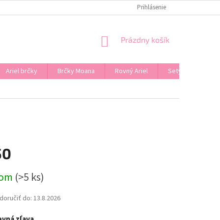
Prihlásenie
NÁKUPNÝ
Prázdny košík
KOŠÍK
Ariel brčky
Brčky Moana
Rovný Ariel
Sety
Značk
50
ová
dom
(>5 ks)
oručiť do:
13.8.2026
vná zľava