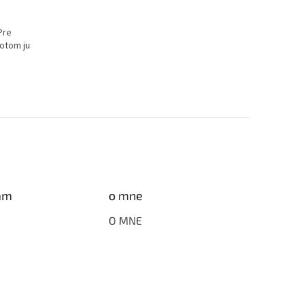
Pre
otom ju
am
o mne
O MNE