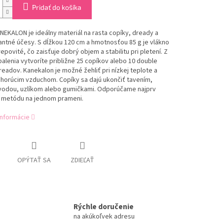
Pridať do košíka
EKALON je ideálny materiál na rasta copíky, dready a
ntné účesy. S dĺžkou 120 cm a hmotnosťou 85 g je vlákno
epovité, čo zaisťuje dobrý objem a stabilitu pri pletení. Z
alenia vytvoríte približne 25 copíkov alebo 10 double
adov. Kanekalon je možné žehliť pri nízkej teplote a
 horúcim vzduchom. Copíky sa dajú ukončiť tavením,
vodou, uzlíkom alebo gumičkami. Odporúčame najprv
 metódu na jednom prameni.
informácie
OPÝTAŤ SA
ZDIEĽAŤ
Rýchle doručenie
na akúkoľvek adresu