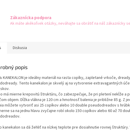
Zákaznícka podpora
Ak máte akékoľvek otázky, neváhajte sa obrátiť na náš zákaznícky se
s
Diskusia
robný popis
% KANEKALON je ideálny materiál na rasta copíky, zapletané vrkoče, dready
dodready. Tento kanekalon je skvelý aj na vytvorenie extravagantných úče
eskov.
no má mierne krepovitú štruktúru, čo zabezpečuje, že pri pletení nekĺže a p
čom objem. Dĺžka vlákna je 120 cm a hmotnosť balenia je približne 85 g. Z j
nia môžete vytvoriť asi 25 copíkov alebo 10 double pseudodreadov s hrúbk
merne sa na jednu hlavu zvyčajne robí okolo 150 copíkov alebo 60 až 70 dou
dodreadov.
 kanekalon sa dá žehliť na nízkej teplote pre dosiahnutie rovnej štruktúry. 