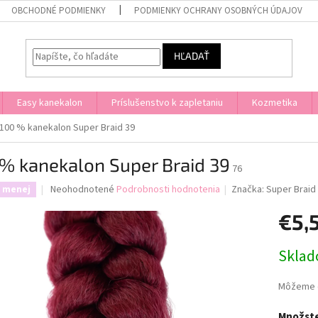
OBCHODNÉ PODMIENKY
PODMIENKY OCHRANY OSOBNÝCH ÚDAJOV
HĽADAŤ
Easy kanekalon
Príslušenstvo k zapletaniu
Kozmetika
100 % kanekalon Super Braid 39
% kanekalon Super Braid 39
76
Priemerné
Neohodnotené
Podrobnosti hodnotenia
Značka:
Super Braid
a menej
hodnotenie
produktu
€5,
je
0,0
Jednotk
Skla
z
cena:
5
hviezdičiek.
Môžeme d
Množste