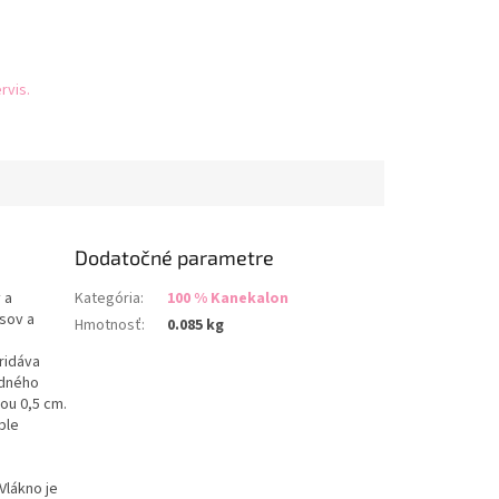
rvis.
Dodatočné parametre
 a
Kategória
:
100 % Kanekalon
sov a
Hmotnosť
:
0.085 kg
ridáva
edného
ou 0,5 cm.
ble
Vlákno je