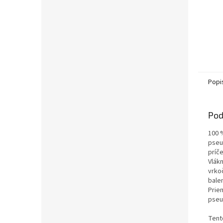
Popi
Pod
100 
pseu
príč
Vlák
vrko
bale
Prie
pseu
Tento