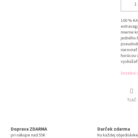
100 % KAN
extravaga
mierne kr
jedného b
pseudodre
narovnať
horúcou 
vyskúšať
Detailné 
TLAČ
Doprava ZDARMA
Darček zdarma
pri nákupe nad 55€
Ku každej objednávke